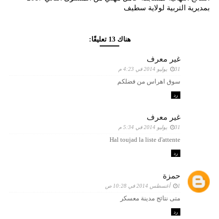
بمديرية التربية لولاية سطيف
هناك 13 تعليقًا:
غير معرف
31 يوليو 2014 في 4:23 م
سوق اهراس من فضلكم
رد
غير معرف
31 يوليو 2014 في 5:34 م
Hal toujad la liste d'attente
رد
حمزة
1 أغسطس 2014 في 10:28 ص
متى نتائج مدينة معسكر
رد