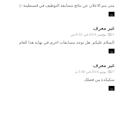
متى يتم الاعلان عن نتائج مسابقة التوظيف في قسنطينة:-)
رد
غير معرف
21 نوفمبر 2014 في 8:02 ص
السلام عليكم: هل توجد مسابقات اخرى في نهاية هذا العام
رد
غير معرف
27 يونيو 2016 في 3:00 م
سكيكدة من فضلك
رد