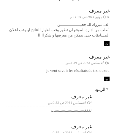
غير معرف
31 يوليو 2014 في 11:04 م
الف مبروك للناجحيـــــــــــــــــن
أطلب من ادارة الموقع ان تظهر وقت اظهار النتائج او وقت اعلان
المسابقات حتى نتمكن من معرفتها و شكرااااا
رد
غير معرف
1 أغسطس 2014 في 3:39 ص
je veut savoir les résultats de tizi ouzou
رد
الردود
غير معرف
4 أغسطس 2014 في 9:53 ص
ثقفقبيبيبيبيبيبيبيبيبيبيبيبيبب
غير معرف
4 أغسطس 2014 في 9:55 ص