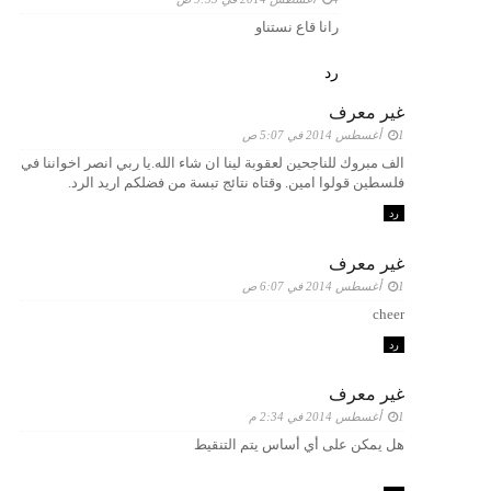
رانا قاع نستناو
رد
غير معرف
1 أغسطس 2014 في 5:07 ص
الف مبروك للناجحين لعقوبة لينا ان شاء الله.يا ربي انصر اخواننا في
فلسطين قولوا امين. وقتاه نتائج تبسة من فضلكم اريد الرد.
رد
غير معرف
1 أغسطس 2014 في 6:07 ص
cheer
رد
غير معرف
1 أغسطس 2014 في 2:34 م
هل يمكن على أي أساس يتم التنقيط