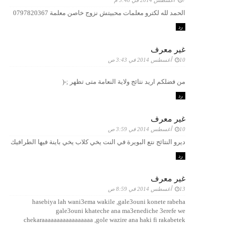
الحمد لله لكترو معلمات محبيتش نزوج خاصن معلمة 0797820367
رد
غير معرف
10 أغسطس 2014 في 3:43 ص
من فضلكم اريد نتائج ولاية النعامة متى تظهر ;-(
رد
غير معرف
10 أغسطس 2014 في 3:59 ص
ديرو النتائج نتع البويرة في النت يخي كلاب يخي باينة فيها الطرافيك
رد
غير معرف
13 أغسطس 2014 في 8:59 ص
hasebiya lah wani3ema wakile ,gale3ouni konete rabeha
gale3ouni khateche ana ma3enediche 3erefe we
chekaraaaaaaaaaaaaaaaaa ,gole wazire ana haki fi rakabetek