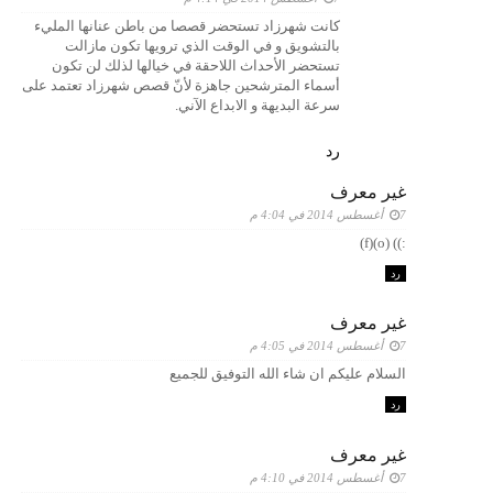
كانت شهرزاد تستحضر قصصا من باطن عنانها المليء
بالتشويق و في الوقت الذي ترويها تكون مازالت
تستحضر الأحداث اللاحقة في خيالها لذلك لن تكون
أسماء المترشحين جاهزة لأنّ قصص شهرزاد تعتمد على
سرعة البديهة و الابداع الآني.
رد
غير معرف
7 أغسطس 2014 في 4:04 م
:)) (o)(f)
رد
غير معرف
7 أغسطس 2014 في 4:05 م
السلام عليكم ان شاء الله التوفيق للجميع
رد
غير معرف
7 أغسطس 2014 في 4:10 م