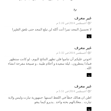
رد
غير معرف
7 أغسطس 2014 في 5:16 م
لا تحسبنّ المجد تمرا أنت آكله لن تبلغ المجد حتى تلعق الصّبِرا
رد
غير معرف
7 أغسطس 2014 في 5:32 م
اخوتي عليكم أن تناموا فلن تظهر النتائج اليوم ، لو كانت ستظهر
فماذا ينتظرون ، ليلة سعيدة و أحلام طيبة ، و صبيحة مفرحة انشاء
الله .
رد
غير معرف
7 أغسطس 2014 في 5:51 م
اظن ان هنالك خطأ في اللفظ اسمها. جمهورية تيارت وليس ولاية
تيارت ...معلابالهم بحته واحد ..يديرو كيما يبغو
رد