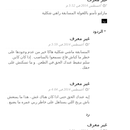
7 أغسطس 2014 في 3:52 م
مازلتو تأمنو باللغولة المسابقة راهي شكلية
رد
الردود
غير معرف
7 أغسطس 2014 في 3:59 م
المسابقة ماشي شكلية هاكا خير من عدم وجودها على
خطر ما كناش قاع نسمعوا بالمناصب . إذا كان كاين
سلم تنقيط عندك الحق في الطعن . و ما تسكتش على
حقك .
غير معرف
7 أغسطس 2014 في 4:04 م
إيه عندك الحق.حتى اذا كان هناك غش ، هذا ما يمنعش
باش يربح اللي يستاهل على خاطر ربي عمره ما يضيع .
رد
غير معرف