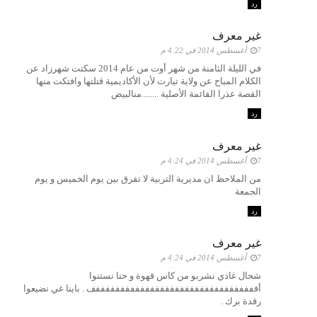
رد
غير معرف
7 أغسطس 2014 في 4:22 م
في الليلة الثامنة من شهر أوت من عام 2014 سكتت شهرزاد عن
الكلام المباح عن ولاية تيارت لأن الأكاديمية قتلتها وافتكت منها
القصة عذرا القائمة الأصلية ........منالبيض
رد
غير معرف
7 أغسطس 2014 في 4:24 م
من الملاحظ ان مديرية التربية لا تفرق بين يوم الخميس و يوم
الجمعة
رد
غير معرف
7 أغسطس 2014 في 4:24 م
شحال غادي نشربو من كاس قهوة و حنا نستنوا
أفففففففففففففففففففففففففففففففففف . باينا غي نضيعوا
رقدة برك .