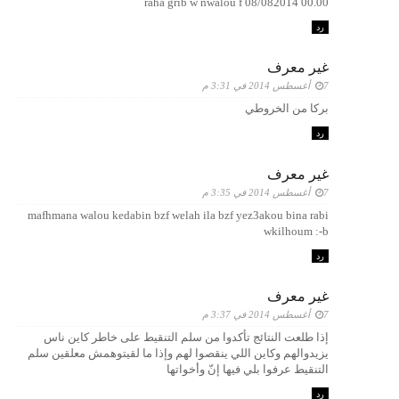
00.00 raha grib w nwalou f 08/082014
رد
غير معرف
7 أغسطس 2014 في 3:31 م
بركا من الخروطي
رد
غير معرف
7 أغسطس 2014 في 3:35 م
mafhmana walou kedabin bzf welah ila bzf yez3akou bina rabi
wkilhoum :-b
رد
غير معرف
7 أغسطس 2014 في 3:37 م
إذا طلعت النتائج تأكدوا من سلم التنقيط على خاطر كاين ناس
يزيدوالهم وكاين اللي ينقصوا لهم وإذا ما لقيتوهمش معلقين سلم
التنقيط عرفوا بلي فيها إنّ وأخواتها
رد