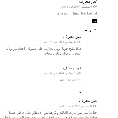
غير معرف
7 أغسطس 2014 في 3:43 م
rana sabrin hmd 3ela kol hal
رد
الردود
غير معرف
7 أغسطس 2014 في 3:48 م
هاكا مليح خويا . ربي يجازيك على صبرك . أختك من ولاية
البيض . دعواتي لك بالنجاح .
غير معرف
7 أغسطس 2014 في 3:51 م
aminne ya rabi
رد
غير معرف
7 أغسطس 2014 في 3:45 م
حنا ما شي من تيارت الغالية و كرهنا من الانتظار على خاطر عندنا
حبابنا تيارتيين شاركوا في المسابقة بزاف عليهم . حنا المديرية تاعنا