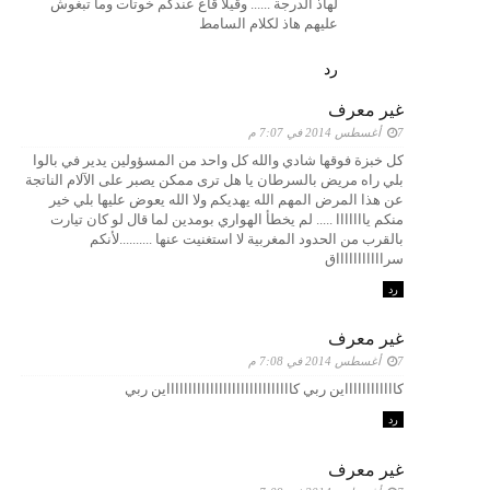
لهاذ الدرجة ...... وقيلا قاع عندكم خوتات وما تبغوش
عليهم هاذ لكلام السامط
رد
غير معرف
7 أغسطس 2014 في 7:07 م
كل خبزة فوقها شادي والله كل واحد من المسؤولين يدير في بالوا
بلي راه مريض بالسرطان يا هل ترى ممكن يصبر على الآلام الناتجة
عن هذا المرض المهم الله يهديكم ولا الله يعوض عليها بلي خير
منكم يااااااا ..... لم يخطأ الهواري بومدين لما قال لو كان تيارت
بالقرب من الحدود المغربية لا استغنيت عنها ..........لأنكم
سراااااااااااق
رد
غير معرف
7 أغسطس 2014 في 7:08 م
كااااااااااااين ربي كاااااااااااااااااااااااااااااين ربي
رد
غير معرف