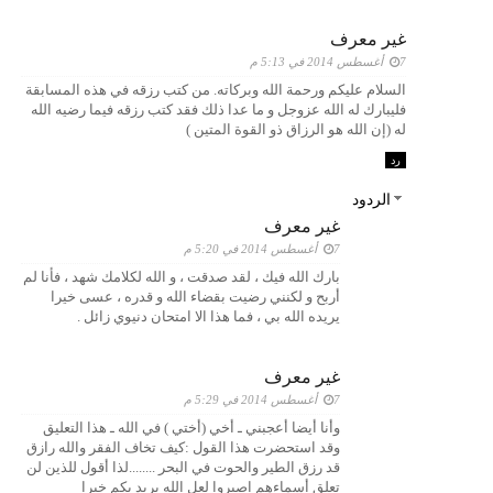
غير معرف
7 أغسطس 2014 في 5:13 م
السلام عليكم ورحمة الله وبركاته. من كتب رزقه في هذه المسابقة
فليبارك له الله عزوجل و ما عدا ذلك فقد كتب رزقه فيما رضيه الله
له (إن الله هو الرزاق ذو القوة المتين )
رد
الردود
غير معرف
7 أغسطس 2014 في 5:20 م
بارك الله فيك ، لقد صدقت ، و الله لكلامك شهد ، فأنا لم
أربح و لكنني رضيت بقضاء الله و قدره ، عسى خيرا
يريده الله بي ، فما هذا الا امتحان دنيوي زائل .
غير معرف
7 أغسطس 2014 في 5:29 م
وأنا أيضا أعجبني ـ أخي (أختي ) في الله ـ هذا التعليق
وقد استحضرت هذا القول :كيف تخاف الفقر والله رازق
قد رزق الطير والحوت في البحر ........لذا أقول للذين لن
تعلق أسماِءهم اصبروا لعل الله يريد بكم خيرا