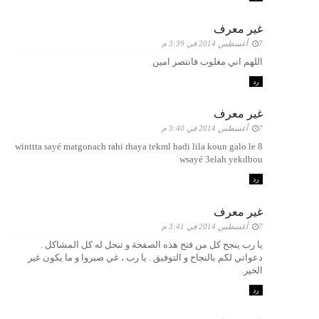
غير معرف
7 أغسطس 2014 في 3:39 م
اللهم اني مغلوب فانتصر امين
رد
غير معرف
7 أغسطس 2014 في 3:40 م
winttta sayé matgonach rahi rhaya tekml hadi lila koun galo le 8
wsayé 3elah yekdbou
رد
غير معرف
7 أغسطس 2014 في 3:41 م
يا رب ينجح كل من فتح هذه الصفحة و تنحل له كل المشاكل .
دعواتي لكم بالنجاح و التوفيق . يا رب ، غي صبروا و ما يكون غير
الخير.
رد