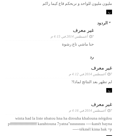
مليون مليون للواحد و نربحكم قاع كيما راكم
رد
الردود
غير معرف
7 أغسطس 2014 في 4:15 م
حنا ماشي تاع رشوة
رد
غير معرف
7 أغسطس 2014 في 4:12 م
لم تظهر بعد النتائج لماذا?
رد
غير معرف
7 أغسطس 2014 في 4:16 م
winta had la liste nbatou hna ha dirouha khalouna nérgdou
pffffffffffffffffffffff karahtouna 7yatna"ssssssssss -----kanét bayna
tékmél kima hak =p~----