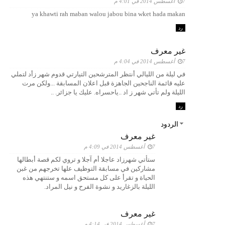
7 أغسطس 2014 في 4:01 م
ya khawti rah maban walou jabou bina wket hada makan
رد
غير معرف
7 أغسطس 2014 في 4:04 م
في ليلة من الليالي أنتظر المترشحين التيارتي قدوم شهر زأد لتملي
عليه قائمة الناجحين الجاهزة قبل اعلان المسابقة ...ولكن مرت
الليلة ولم تأتي شهر ز اد ..ياحسراه. عليك يا جزائر. ..
رد
الردود
غير معرف
7 أغسطس 2014 في 4:09 م
ستأتي شهرزاد عاجلا أم آجلا و تروي لكم قصة أبطالها
مشاركين في مسابقة التوظيف علها تخرجهم من غبن
الحياة و تقرأ على كل مستحق اسمه و ستنتهي هذه
الليلة بالزغاريد و نشوة الفرح و نيل المراد.
غير معرف
7 أغسطس 2014 في 4:14 م