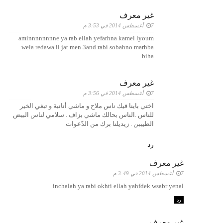
غير معرف
7 أغسطس 2014 في 3:53 م
aminnnnnnnne ya rab ellah yefarhna kamel lyoum
wela redawa il jat men 3and rabi sobahno marhba
biha
غير معرف
7 أغسطس 2014 في 3:56 م
اختي باينا فيك ناس ملاح و ماشي أنانية و تبغي الخير
للناس .الناس بحالك ماشي بزاف . سلامي لناس البيض
الطيببن . زيديلنا برك من الدّعوات
رد
غير معرف
7 أغسطس 2014 في 3:49 م
inchalah ya rabi okhti ellah yahfdek wsabr yenal
رد
غير معرف