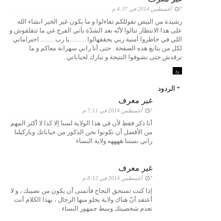
7 أغسطس 2014 في 4:37 م
رشيدة من البيض تقوللكم تفاءلوا و ما يكون غير الخير انشاء الله
على هذا الانتظار تنالوا لأنّه بعد الشدّة يأتي الفرج غي ما تتقلقوش و
اللي في خاطروا أمنية ربي يحققهالوا ...........يا رب ......... احتراماتي
لكل من يتابع هذه الصفحة . حتى أنا راني سهرانة معاكم و ما
نرقدش حتى نشوفوا النتيجة و نبارك لحباباتي .
رد
الردود
غير معرف
7 أغسطس 2014 في 7:11 م
أنا ذكر فقط لأن في هذا الولاية لسنا إلا كذا لا أكثر المهم
من الأفضل أن نكونوا نحن الذكور من حباباتك وباركيلنا
راني نستنا ههههه ولاية النساء
غير معرف
7 أغسطس 2014 في 8:12 م
إذا كنت تستحق النجاح فأتمنى أن يكون من نصيبك ، و لا
أعتقد أنّ هناك ولاية يخلو منها الرجال ، بهذا الكلام أنت
تعدم شخصيتك وسط جمهور النساء .