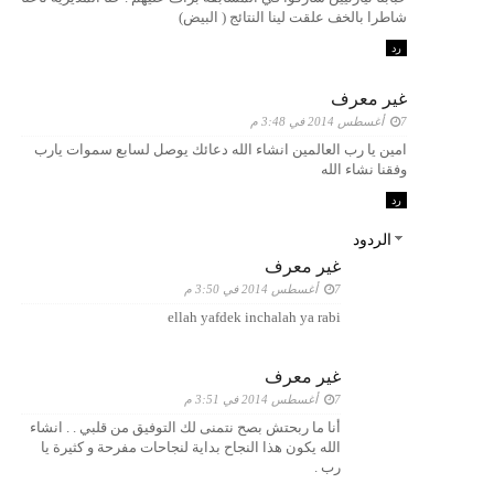
شاطرا بالخف علقت لينا النتائج ( البيض)
رد
غير معرف
7 أغسطس 2014 في 3:48 م
امين يا رب العالمين انشاء الله دعائك يوصل لسابع سموات يارب
وفقنا نشاء الله
رد
الردود
غير معرف
7 أغسطس 2014 في 3:50 م
ellah yafdek inchalah ya rabi
غير معرف
7 أغسطس 2014 في 3:51 م
أنا ما ربحتش بصح نتمنى لك التوفيق من قلبي . . انشاء
الله يكون هذا النجاح بداية لنجاحات مفرحة و كثيرة يا
رب .