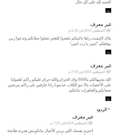
الحمد لله على كل حال
رد
غير معرف
7 أغسطس 2014 في 6:50 م
بلاك لاليست راها باغيتكم تقعدوا للفجر تصلوا صلاتكم وتدعوا ربي
يوفقكم "امين يا رب امين"
رد
غير معرف
7 أغسطس 2014 في 7:03 م
الله يجيبهالكم ياااااااا ولاد الحرام والله حرام عليكم راكم تلعبولنا
على الأعصاب يااا بنو الكلاب عذبتونا رانا عارفين بلي راكم مربحين
صحابكم والعاهرات نتاعكم
رد
الردود
غير معرف
7 أغسطس 2014 في 7:23 م
احترم نفسك اللي يربي الأجيال ماتكونش هدرته طايحة