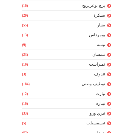
برج بوعريريج
(16)
بسكرة
(29)
بشار
(55)
بومرداس
(13)
تبسة
(9)
تلمسان
(23)
تمنراست
(10)
تندوف
(3)
توظيف وطني
(184)
تيارت
(12)
تيبازة
(16)
تيزي وزو
(33)
تيسمسيلت
(5)
جيجل
(57)