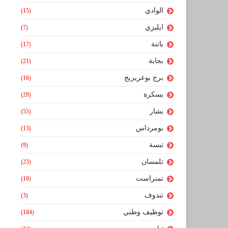
الوادي
(15)
ايليزي
(7)
باتنة
(17)
بجاية
(21)
برج بوعريريج
(16)
بسكرة
(29)
بشار
(55)
بومرداس
(13)
تبسة
(9)
تلمسان
(23)
تمنراست
(10)
تندوف
(3)
توظيف وطني
(184)