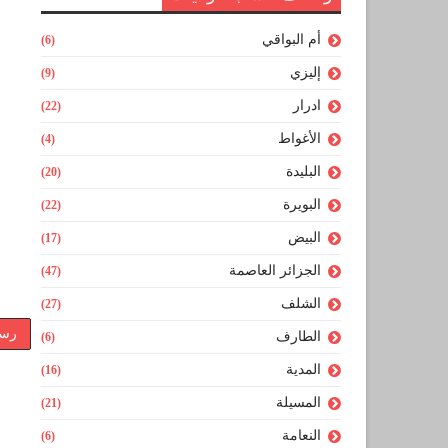
أم البواقي
(6)
إليزي
(9)
ادرار
(22)
الأغواط
(4)
البليدة
(20)
البويرة
(22)
البيض
(17)
الجزائر العاصمة
(47)
الشلف
(27)
رسا
الطارف
(6)
المدية
(16)
المسيلة
(21)
النعامة
(6)