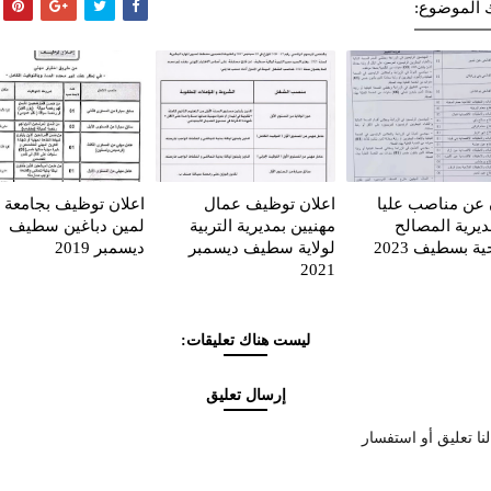
 الموضوع:
 عن مناصب عليا
اعلان توظيف عمال
اعلان توظيف بجامعة
يرية المصالح
مهنيين بمديرية التربية
لمين دباغين سطيف
ية بسطيف 2023
لولاية سطيف ديسمبر
ديسمبر 2019
2021
ليست هناك تعليقات:
إرسال تعليق
نا تعليق أو استفسار