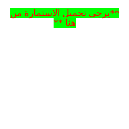
**يرجى تحميل الاستمارة من
هنا **