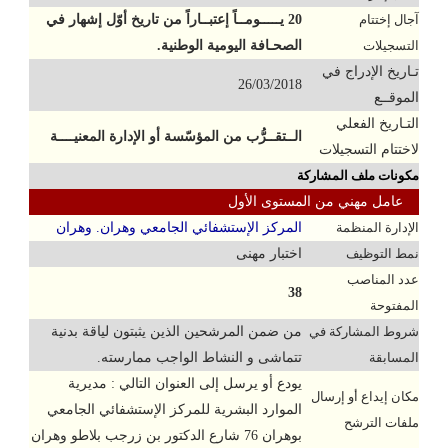
آجال إختتام
20 يـــــومــاً إعتبــاراً من تاريخ أوّل إشهار في
التسجيلات
الصحـافة اليومية الوطنية.
تـاريخ الإدراج في
26/03/2018
الموقــع
التـاريخ الفعلي
الــتقــرُّب من المؤسّسة أو الإدارة المعنيــــة
لاختتام التسجيلات
مكونات ملف المشاركة
عامل مهني من المستوى الأول
الإدارة المنظمة
المركز الإستشفائي الجامعي وهران. وهران
نمط التوظيف
اختبار مهنى
عدد المناصب
38
المفتوحة
شروط المشاركة في
من ضمن المرشحين الذين يثبتون لياقة بدنية
المسابقة
تتماشى و النشاط الواجب ممارسته.
يودع أو يرسل إلى العنوان التالي : مديرية
مكان إيداع أو إرسال
الموارد البشرية للمركز الإستشفائي الجامعي
ملفات الترشح
بوهران 76 شارع الدكتور بن زرجب بلاطو وهران