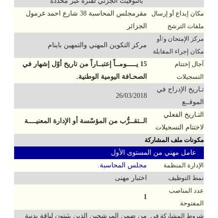
بالتوقيت الجزئي لفترة غير محددة
مكان إيداع أو إرسال
مقرمجلس المحاسبة 38 شارع احمد غرمول
ملفات الترشح
الجزائر
مركز الإمتحان و/أو
مركز التكوين المهني والتمهين باينام
مكان إجراء المقابلة
آجال إختتام
15 يـــــومــاً إعتبــاراً من تاريخ أوّل إشهار في
التسجيلات
الصحـافة اليومية الوطنية.
تـاريخ الإدراج في
26/03/2018
الموقــع
التـاريخ الفعلي
الــتقــرُّب من المؤسّسة أو الإدارة المعنيــــة
لاختتام التسجيلات
مكونات ملف المشاركة
عامل مهني من المستوى الأول
الإدارة المنظمة
مجلس المحاسبة.
نمط التوظيف
اختبار مهنى
عدد المناصب
1
المفتوحة
شروط المشاركة في
من ضمن المرشحين الذين يثبتون لياقة بدنية