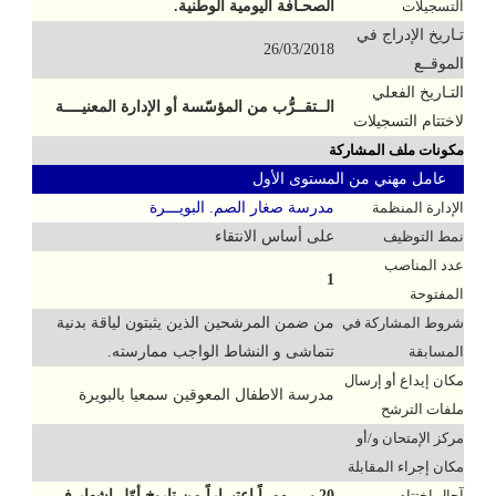
التسجيلات
الصحـافة اليومية الوطنية.
تـاريخ الإدراج في
26/03/2018
الموقــع
التـاريخ الفعلي
الــتقــرُّب من المؤسّسة أو الإدارة المعنيــــة
لاختتام التسجيلات
مكونات ملف المشاركة
عامل مهني من المستوى الأول
الإدارة المنظمة
مدرسة صغار الصم. البويـــرة
نمط التوظيف
على أساس الانتقاء
عدد المناصب
1
المفتوحة
شروط المشاركة في
من ضمن المرشحين الذين يثبتون لياقة بدنية
المسابقة
تتماشى و النشاط الواجب ممارسته.
مكان إيداع أو إرسال
مدرسة الاطفال المعوقين سمعيا بالبويرة
ملفات الترشح
مركز الإمتحان و/أو
مكان إجراء المقابلة
آجال إختتام
20 يـــــومــاً إعتبــاراً من تاريخ أوّل إشهار في