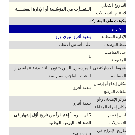
التـاريخ الفعلي
الــتقــرُّب من المؤسّسة أو الإدارة المعنيــــة
لاختتام التسجيلات
مكونات ملف المشاركة
حارس
الإدارة المنظمة
بلدية أقرو. تيزي وزو
نمط التوظيف
على أساس الانتقاء
عدد المناصب
1
المفتوحة
شروط المشاركة في
المرشحون الذين يثبتون لياقة بدنية تتماشى و
المسابقة
النشاط الواجب ممارسته.
مكان إيداع أو إرسال
بلدية أقرو
ملفات الترشح
مركز الإمتحان و/أو
بلدية أقرو
مكان إجراء المقابلة
آجال إختتام
15 يـــــومــاً إعتبــاراً من تاريخ أوّل إشهار في
التسجيلات
الصحـافة اليومية الوطنية.
تـاريخ الإدراج في
26/03/2018