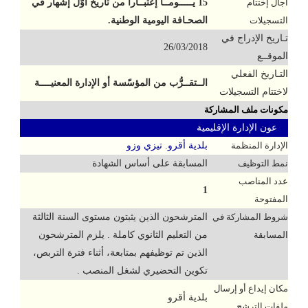
آجال إختتام
15 يـــــومــاً إعتبــاراً من تاريخ أوّل إشهار في
التسجيلات
الصحـافة اليومية الوطنية.
تـاريخ الإدراج في
26/03/2018
الموقــع
التـاريخ الفعلي
الــتقــرُّب من المؤسّسة أو الإدارة المعنيــــة
لاختتام التسجيلات
مكونات ملف المشاركة
عون الإدارة الإقليمية
الإدارة المنظمة
بلدية أقرو. تيزي وزو
نمط التوظيف
المسابقة على أساس الشهادة
عدد المناصب
1
المفتوحة
شروط المشاركة في
المترشحون الذين يثبتون مستوى السنة الثالثة
المسابقة
من التعليم الثانوي كاملة . يلزم المترشحون
الذين تم توظيفهم بمتابعة، أثناء فترة التربص،
تكوين التحضيري لشغل المنصب .
مكان إيداع أو إرسال
بلدية أقرو
ملفات الترشح