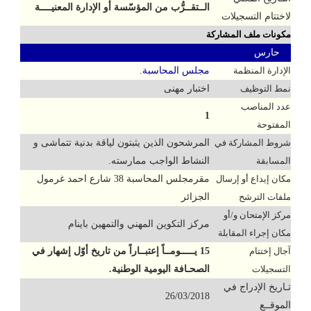
الــتقــرُّب من المؤسّسة أو الإدارة المعنيــــة
لاختتام التسجيلات
مكونات ملف المشاركة
حارس
الإدارة المنظمة
مجلس المحاسبة.
نمط التوظيف
اختبار مهنى
عدد المناصب
1
المفتوحة
شروط المشاركة في
المرشحون الذين يثبتون لياقة بدنية تتماشى و
المسابقة
النشاط الواجب ممارسته.
مكان إيداع أو إرسال
مقرمجلس المحاسبة 38 شارع احمد غرمول
ملفات الترشح
الجزائر
مركز الإمتحان و/أو
مركز التكوين المهني والتمهين باينام
مكان إجراء المقابلة
آجال إختتام
15 يـــــومــاً إعتبــاراً من تاريخ أوّل إشهار في
التسجيلات
الصحـافة اليومية الوطنية.
تـاريخ الإدراج في
26/03/2018
الموقــع