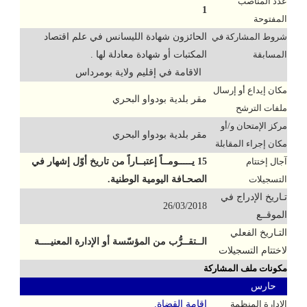
عدد المناصب
1
المفتوحة
شروط المشاركة في
الحائزون شهادة الليسانس في علم اقتصاد
المسابقة
المكتبات أو شهادة معادلة لها .
الاقامة في إقليم ولاية بومرداس
مكان إيداع أو إرسال
مقر بلدية بودواو البحري
ملفات الترشح
مركز الإمتحان و/أو
مقر بلدية بودواو البحري
مكان إجراء المقابلة
آجال إختتام
15 يـــــومــاً إعتبــاراً من تاريخ أوّل إشهار في
التسجيلات
الصحـافة اليومية الوطنية.
تـاريخ الإدراج في
26/03/2018
الموقــع
التـاريخ الفعلي
الــتقــرُّب من المؤسّسة أو الإدارة المعنيــــة
لاختتام التسجيلات
مكونات ملف المشاركة
حارس
الإدارة المنظمة
إقامة القضاة.