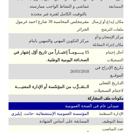
المسابقة
تتماشى و النشاط الواجب ممارسته.
بالتوقيت الكامل لفترة غير محددة
مكان إيداع أو إرسال
مقرمجلس المحاسبة 38 شارع احمد غرمول
ملفات الترشح
الجزائر
مركز الإمتحان و/أو
مركز التكوين المهني والتمهين باينام
مكان إجراء المقابلة
آجال إختتام
15 يـــــومــاً إعتبــاراً من تاريخ أوّل إشهار في
التسجيلات
الصحـافة اليومية الوطنية.
تـاريخ الإدراج في
26/03/2018
الموقــع
التـاريخ الفعلي
الــتقــرُّب من المؤسّسة أو الإدارة المعنيــــة
لاختتام التسجيلات
مكونات ملف المشاركة
صيدلي عام فى الصحة العمومية
الإدارة المنظمة
المؤسسة العمومية الإستشفائية -جانت. إيليزي
نمط التوظيف
المسابقة على أساس الشهادة
عدد المناصب