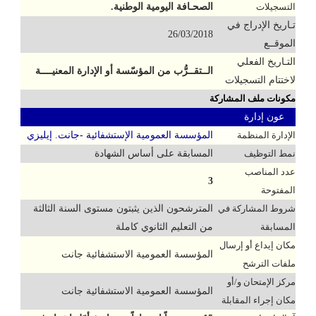
التسجيلات
الصحـافة اليومية الوطنية.
تـاريخ الإدراج في
26/03/2018
الموقــع
التـاريخ الفعلي
الــتقــرُّب من المؤسّسة أو الإدارة المعنيــــة
لاختتام التسجيلات
مكونات ملف المشاركة
عون إدارة
الإدارة المنظمة
المؤسسة العمومية الإستشفائية -جانت. إيليزي
نمط التوظيف
المسابقة على أساس الشهادة
عدد المناصب
3
المفتوحة
شروط المشاركة في
المترشحون الذين يثبتون مستوى السنة الثالثة
المسابقة
من التعليم الثانوي كاملة
مكان إيداع أو إرسال
المؤسسة العمومية الاستشفائية جانت
ملفات الترشح
مركز الإمتحان و/أو
المؤسسة العمومية الاستشفائية جانت
مكان إجراء المقابلة