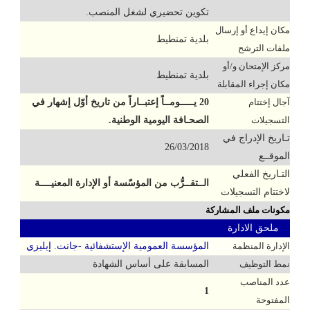
تكوين تحضيري لشغل المنصب.
مكان إيداع أو إرسال
بلدية تمنطيط
ملفات الترشح
مركز الإمتحان و/أو
بلدية تمنطيط
مكان إجراء المقابلة
آجال إختتام
20 يـــــومــاً إعتبــاراً من تاريخ أوّل إشهار في
التسجيلات
الصحـافة اليومية الوطنية.
تـاريخ الإدراج في
26/03/2018
الموقــع
التـاريخ الفعلي
الــتقــرُّب من المؤسّسة أو الإدارة المعنيــــة
لاختتام التسجيلات
مكونات ملف المشاركة
ملحق الادارة
الإدارة المنظمة
المؤسسة العمومية الإستشفائية -جانت. إيليزي
نمط التوظيف
المسابقة على أساس الشهادة
عدد المناصب
1
المفتوحة