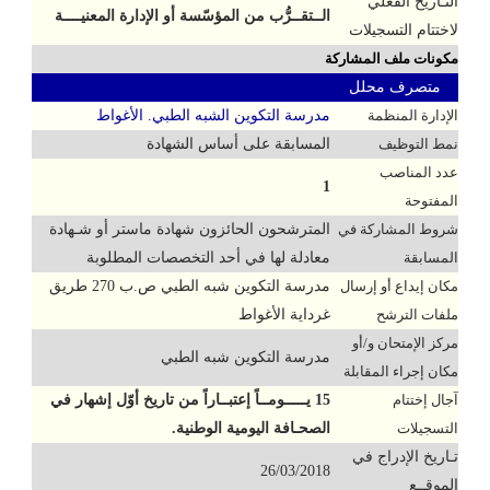
التـاريخ الفعلي
الــتقــرُّب من المؤسّسة أو الإدارة المعنيــــة
لاختتام التسجيلات
مكونات ملف المشاركة
متصرف محلل
الإدارة المنظمة
مدرسة التكوين الشبه الطبي. الأغواط
نمط التوظيف
المسابقة على أساس الشهادة
عدد المناصب
1
المفتوحة
شروط المشاركة في
المترشحون الحائزون شهادة ماستر أو شـهادة
المسابقة
معادلة لها في أحد التخصصات المطلوبة
مكان إيداع أو إرسال
مدرسة التكوين شبه الطبي ص.ب 270 طريق
ملفات الترشح
غرداية الأغواط
مركز الإمتحان و/أو
مدرسة التكوين شبه الطبي
مكان إجراء المقابلة
آجال إختتام
15 يـــــومــاً إعتبــاراً من تاريخ أوّل إشهار في
التسجيلات
الصحـافة اليومية الوطنية.
تـاريخ الإدراج في
26/03/2018
الموقــع