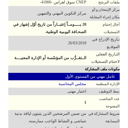
ملفات الترشح
CNEP سوق اهراس -41000-
مركز الإمتحان و/أو
مركز التكوين المهني والتمهين
مكان إجراء المقابلة
آجال إختتام
20 يـــــومــاً إعتبــاراً من تاريخ أوّل إشهار في
التسجيلات
الصحـافة اليومية الوطنية.
تـاريخ الإدراج في
26/03/2018
الموقــع
التـاريخ الفعلي
الــتقــرُّب من المؤسّسة أو الإدارة المعنيــــة
لاختتام التسجيلات
مكونات ملف المشاركة
عامل مهني من المستوى الأول
الإدارة المنظمة
مجلس المحاسبة.
نمط التوظيف
اختبار مهنى
عدد المناصب
1
المفتوحة
شروط المشاركة في
من ضمن المرشحين الذين يثبتون لياقة بدنية
المسابقة
تتماشى و النشاط الواجب ممارسته.