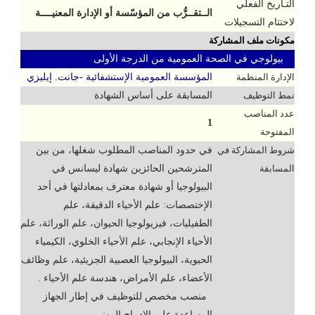
التـاريخ الفعلي
الــتقــرُّب من المؤسّسة أو الإدارة المعنيــــة
لاختتام التسجيلات
مكونات ملف المشاركة
بيولوجي في الصحة العمومية من الدرجة الأولى
الإدارة المنظمة
المؤسسة العمومية الإستشفائية -جانت. إيليزي
نمط التوظيف
المسابقة على أساس الشهادة
عدد المناصب
1
المفتوحة
شروط المشاركة في
في حدود المناصب المطلوب شغلها، من بين
المسابقة
المترشحين الحائزين شهادة ليسانس في
البيولوجيا أو شهادة معترف بمعادلتها في أحد
الإختصصات: علم الأحياء الدقيقة، علم
الطفيليات، فيزيولوجيا الحيوان، علم الوراثة، علم
الأحياء الإنجابي، علم الأحياء الخلوي، الكيمياء
الحيوية، البيولوجيا العصبية الجزيئية، علم وظائف
الأعضاء، علم الأمراض، هندسة علم الأحياء .
منصب مخصص للتوظيف في إطار الجهاز
المساعدة على الادماج المهني