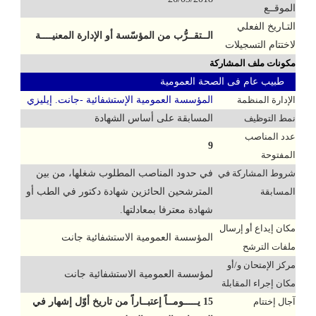
الموقــع
التـاريخ الفعلي
الــتقــرُّب من المؤسّسة أو الإدارة المعنيــــة
لاختتام التسجيلات
مكونات ملف المشاركة
طبيب عام فى الصحة العمومية
الإدارة المنظمة
المؤسسة العمومية الإستشفائية -جانت. إيليزي
نمط التوظيف
المسابقة على أساس الشهادة
عدد المناصب
9
المفتوحة
شروط المشاركة في
في حدود المناصب المطلوب شغلها، من بين
المسابقة
المترشحين الحائزين شهادة دكتور في الطب أو
شهادة معترفا بمعادلتها.
مكان إيداع أو إرسال
المؤسسة العمومية الاستشفائية جانت
ملفات الترشح
مركز الإمتحان و/أو
لمؤسسة العمومية الاستشفائية جانت
مكان إجراء المقابلة
آجال إختتام
15 يـــــومــاً إعتبــاراً من تاريخ أوّل إشهار في