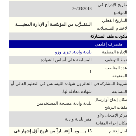
تـاريخ الإدراج في
26/03/2018
الموقــع
التـاريخ الفعلي
الــتقــرُّب من المؤسّسة أو الإدارة المعنيــــة
لاختتام التسجيلات
مكونات ملف المشاركة
متصرف إقليمي
الإدارة المنظمة
بلدية وادية. تيزي وزو
نمط التوظيف
المسابقة على أساس الشهادة
عدد المناصب
1
المفتوحة
شروط المشاركة في
الحائزون شهادة الليسانس في التعليم العالي أو
المسابقة
شهادة معادلة لها.
مكان إيداع أو إرسال
بلدية وادية مضلحة المستخدمين
ملفات الترشح
مركز الإمتحان و/أو
مقر بلدية وادية
مكان إجراء المقابلة
آجال إختتام
15 يـــــومــاً إعتبــاراً من تاريخ أوّل إشهار في