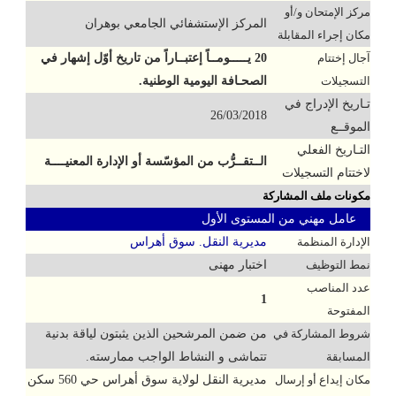
مركز الإمتحان و/أو
المركز الإستشفائي الجامعي بوهران
مكان إجراء المقابلة
آجال إختتام
20 يـــــومــاً إعتبــاراً من تاريخ أوّل إشهار في
التسجيلات
الصحـافة اليومية الوطنية.
تـاريخ الإدراج في
26/03/2018
الموقــع
التـاريخ الفعلي
الــتقــرُّب من المؤسّسة أو الإدارة المعنيــــة
لاختتام التسجيلات
مكونات ملف المشاركة
عامل مهني من المستوى الأول
الإدارة المنظمة
مديرية النقل. سوق أهراس
نمط التوظيف
اختبار مهنى
عدد المناصب
1
المفتوحة
شروط المشاركة في
من ضمن المرشحين الذين يثبتون لياقة بدنية
المسابقة
تتماشى و النشاط الواجب ممارسته.
مكان إيداع أو إرسال
مديرية النقل لولاية سوق أهراس حي 560 سكن