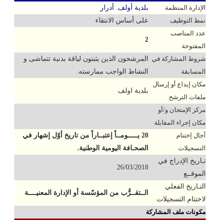
الإدارة المنظمة
بلدية أولف. أدرار
نمط التوظيف
على أساس الانتقاء
عدد المناصب
2
المفتوحة
شروط المشاركة في
المرشحون الذين يثبتون لياقة بدنية تتماشى و
المسابقة
النشاط الواجب ممارسته.
مكان إيداع أو إرسال
بلدية اولف
ملفات الترشح
مركز الإمتحان و/أو
مكان إجراء المقابلة
آجال إختتام
20 يـــــومــاً إعتبــاراً من تاريخ أوّل إشهار في
التسجيلات
الصحـافة اليومية الوطنية.
تـاريخ الإدراج في
26/03/2018
الموقــع
التـاريخ الفعلي
الــتقــرُّب من المؤسّسة أو الإدارة المعنيــــة
لاختتام التسجيلات
مكونات ملف المشاركة