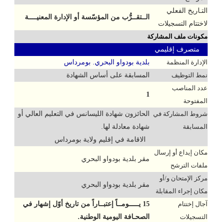
التـاريخ الفعلي
الــتقــرُّب من المؤسّسة أو الإدارة المعنيــــة
لاختتام التسجيلات
مكونات ملف المشاركة
متصرف إقليمي
الإدارة المنظمة
بلدية بودواو البحري. بومرداس
نمط التوظيف
المسابقة على أساس الشهادة
عدد المناصب
1
المفتوحة
شروط المشاركة في
الحائزون شهادة الليسانس في التعليم العالي أو
المسابقة
شهادة معادلة لها.
الاقامة في إقليم ولاية بومرداس
مكان إيداع أو إرسال
مقر بلدية بودواو البحري
ملفات الترشح
مركز الإمتحان و/أو
مقر بلدية بودواو البحري
مكان إجراء المقابلة
آجال إختتام
15 يـــــومــاً إعتبــاراً من تاريخ أوّل إشهار في
التسجيلات
الصحـافة اليومية الوطنية.