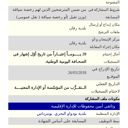
المفتوحة
شروط المشاركة في
من ضمن المترشحين الذين لهم رخصة سياقة
المسابقة
(وزن ثقيل )أو رخصة سياقة ( نقل عمومى) .
مكان إيداع أو إرسال
بلدية رقان
ملفات الترشح
مركز الإمتحان و/أو
بلدية رقان
مكان إجراء المقابلة
آجال إختتام
20 يـــــومــاً إعتبــاراً من تاريخ أوّل إشهار في
التسجيلات
الصحـافة اليومية الوطنية.
تـاريخ الإدراج في
26/03/2018
الموقــع
التـاريخ الفعلي
الــتقــرُّب من المؤسّسة أو الإدارة المعنيــــة
لاختتام التسجيلات
مكونات ملف المشاركة
وثائقي أمين محفوظات للإدارة الإقليمية
الإدارة المنظمة
بلدية بودواو البحري. بومرداس
نمط التوظيف
المسابقة على أساس الشهادة