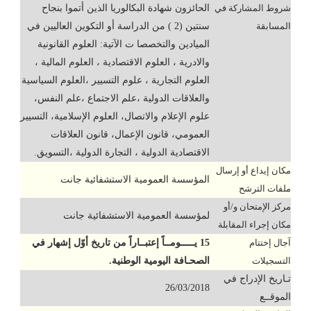
شروط المشاركة في
الحائزون شهادة البكالوريا الذين أتموا بنجاح
المسابقة
سنتين (2 ) من الدراسة أو التكوين العاليين في
الميادين والتخصصا ت الآتية: العلوم القانونية
والادرية ، العلوم الاقتصادية ، العلوم المالية ،
العلوم التجارية ، علوم التسيير ،العلوم السياسية
والعلاقات الدولية ،علم الاجتماع ،علم النفس،
علوم الإعلام والاتصال، العلوم الإسلامية، التسيير
العمومي، قانون الإعمال، قانون العلاقات
الاقتصادية الدولية ، التجارة الدولية ،التسويق.
مكان إيداع أو إرسال
المؤسسة العمومية الاستشفائية جانت
ملفات الترشح
مركز الإمتحان و/أو
لمؤسسة العمومية الاستشفائية جانت
مكان إجراء المقابلة
آجال إختتام
15 يـــــومــاً إعتبــاراً من تاريخ أوّل إشهار في
التسجيلات
الصحـافة اليومية الوطنية.
تـاريخ الإدراج في
26/03/2018
الموقــع