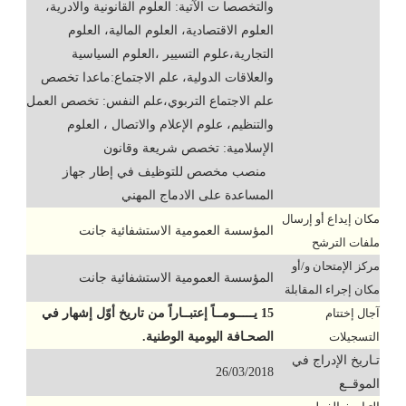
والتخصصا ت الآتية: العلوم القانونية والادرية،
العلوم الاقتصادية، العلوم المالية، العلوم
التجارية،علوم التسيير ،العلوم السياسية
والعلاقات الدولية، علم الاجتماع:ماعدا تخصص
علم الاجتماع التربوي،علم النفس: تخصص العمل
والتنظيم، علوم الإعلام والاتصال ، العلوم
الإسلامية: تخصص شريعة وقانون
منصب مخصص للتوظيف في إطار جهاز
المساعدة على الادماج المهني
مكان إيداع أو إرسال
المؤسسة العمومية الاستشفائية جانت
ملفات الترشح
مركز الإمتحان و/أو
المؤسسة العمومية الاستشفائية جانت
مكان إجراء المقابلة
آجال إختتام
15 يـــــومــاً إعتبــاراً من تاريخ أوّل إشهار في
التسجيلات
الصحـافة اليومية الوطنية.
تـاريخ الإدراج في
26/03/2018
الموقــع