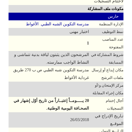
لاختتام التسجيلات
مكونات ملف المشاركة
حارس
الإدارة المنظمة
مدرسة التكوين الشبه الطبي. الأغواط
نمط التوظيف
اختبار مهنى
عدد المناصب
1
المفتوحة
شروط المشاركة في
المرشحون الذين يثبتون لياقة بدنية تتماشى و
المسابقة
النشاط الواجب ممارسته.
مكان إيداع أو إرسال
مدرسة التكوين شبه الطبي ص.ب 270 طريق
ملفات الترشح
غرداية الأغواط
مركز الإمتحان و/أو
مكان إجراء المقابلة
آجال إختتام
20 يـــــومــاً إعتبــاراً من تاريخ أوّل إشهار في
التسجيلات
الصحـافة اليومية الوطنية.
تـاريخ الإدراج في
26/03/2018
الموقــع
التـاريخ الفعلي