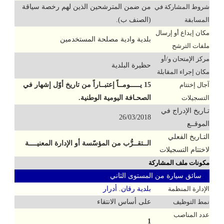
شروط المشاركة في
من ضمن المترشحين الذين لهم رخصة سياقة
المسابقة
(الصنف ب).
مكان إيداع أو إرسال
بلدية وادية مصلحة المستخدمين
ملفات الترشح
مركز الإمتحان و/أو
حظيرة البلدية
مكان إجراء المقابلة
آجال إختتام
15 يـــــومــاً إعتبــاراً من تاريخ أوّل إشهار في
التسجيلات
الصحـافة اليومية الوطنية.
تـاريخ الإدراج في
26/03/2018
الموقــع
التـاريخ الفعلي
الــتقــرُّب من المؤسّسة أو الإدارة المعنيــــة
لاختتام التسجيلات
مكونات ملف المشاركة
سائق سيارة من المستوى الثاني
الإدارة المنظمة
بلدية رقان. أدرار
نمط التوظيف
على أساس الانتقاء
عدد المناصب
1