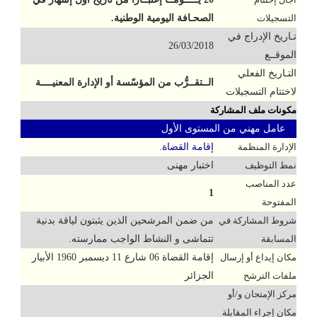
التسجيلات
الصحـافة اليومية الوطنية.
تـاريخ الإدراج في
26/03/2018
الموقــع
التـاريخ الفعلي
الــتقــرُّب من المؤسّسة أو الإدارة المعنيــــة
لاختتام التسجيلات
مكونات ملف المشاركة
عامل مهني من المستوى الأول
الإدارة المنظمة
إقامة القضاة.
نمط التوظيف
اختبار مهنى
عدد المناصب
1
المفتوحة
شروط المشاركة في
من ضمن المرشحين الذين يثبتون لياقة بدنية
المسابقة
تتماشى و النشاط الواجب ممارسته.
مكان إيداع أو إرسال
إقامة القضاة 06 شارع 11 ديسمبر 1960 الأبيار
ملفات الترشح
الجزائر
مركز الإمتحان و/أو
مكان إجراء المقابلة