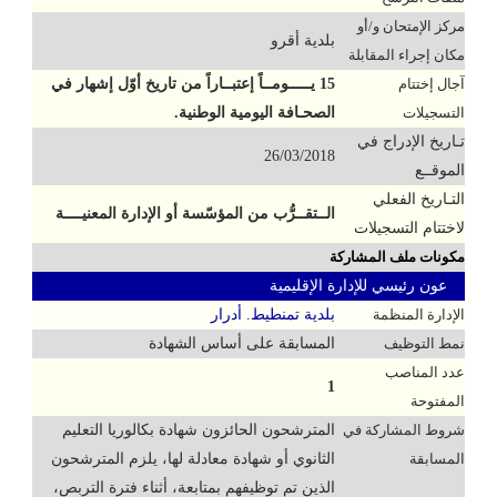
مركز الإمتحان و/أو
بلدية أقرو
مكان إجراء المقابلة
آجال إختتام
15 يـــــومــاً إعتبــاراً من تاريخ أوّل إشهار في
التسجيلات
الصحـافة اليومية الوطنية.
تـاريخ الإدراج في
26/03/2018
الموقــع
التـاريخ الفعلي
الــتقــرُّب من المؤسّسة أو الإدارة المعنيــــة
لاختتام التسجيلات
مكونات ملف المشاركة
عون رئيسي للإدارة الإقليمية
الإدارة المنظمة
بلدية تمنطيط. أدرار
نمط التوظيف
المسابقة على أساس الشهادة
عدد المناصب
1
المفتوحة
شروط المشاركة في
المترشحون الحائزون شهادة بكالوريا التعليم
المسابقة
الثانوي أو شهادة معادلة لها، يلزم المترشحون
الذين تم توظيفهم بمتابعة، أثناء فترة التربص،