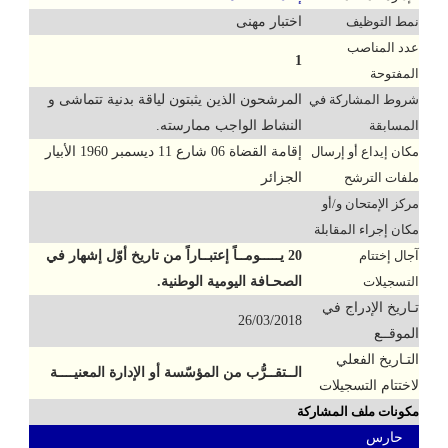
نمط التوظيف
اختبار مهنى
عدد المناصب
1
المفتوحة
شروط المشاركة في
المرشحون الذين يثبتون لياقة بدنية تتماشى و
المسابقة
النشاط الواجب ممارسته.
مكان إيداع أو إرسال
إقامة القضاة 06 شارع 11 ديسمبر 1960 الأبيار
ملفات الترشح
الجزائر
مركز الإمتحان و/أو
مكان إجراء المقابلة
آجال إختتام
20 يـــــومــاً إعتبــاراً من تاريخ أوّل إشهار في
التسجيلات
الصحـافة اليومية الوطنية.
تـاريخ الإدراج في
26/03/2018
الموقــع
التـاريخ الفعلي
الــتقــرُّب من المؤسّسة أو الإدارة المعنيــــة
لاختتام التسجيلات
مكونات ملف المشاركة
حارس