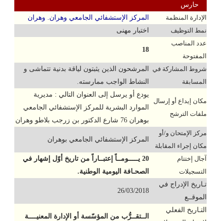
حارس
الإدارة المنظمة
المركز الإستشفائي الجامعي وهران. وهران
نمط التوظيف
اختبار مهنى
عدد المناصب
18
المفتوحة
شروط المشاركة في
المرشحون الذين يثبتون لياقة بدنية تتماشى و
المسابقة
النشاط الواجب ممارسته.
يودع أو يرسل إلى العنوان التالي : مديرية
مكان إيداع أو إرسال
الموارد البشرية للمركز الإستشفائي الجامعي
ملفات الترشح
بوهران 76 شارع الدكتور بن زرجب بلاطو وهران
مركز الإمتحان و/أو
المركز الإستشفائي الجامعي بوهران
مكان إجراء المقابلة
آجال إختتام
20 يـــــومــاً إعتبــاراً من تاريخ أوّل إشهار في
التسجيلات
الصحـافة اليومية الوطنية.
تـاريخ الإدراج في
26/03/2018
الموقــع
التـاريخ الفعلي
الــتقــرُّب من المؤسّسة أو الإدارة المعنيــــة