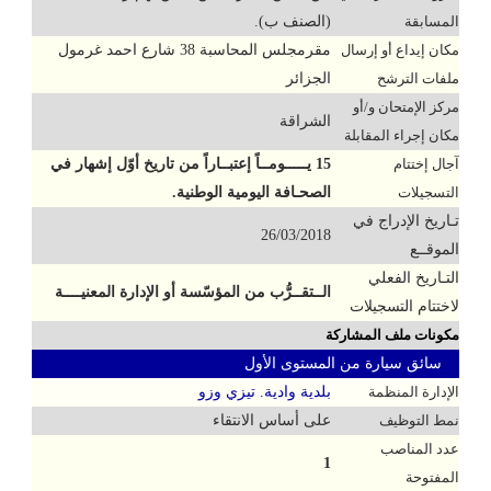
المسابقة
(الصنف ب).
مكان إيداع أو إرسال
مقرمجلس المحاسبة 38 شارع احمد غرمول
ملفات الترشح
الجزائر
مركز الإمتحان و/أو
الشراقة
مكان إجراء المقابلة
آجال إختتام
15 يـــــومــاً إعتبــاراً من تاريخ أوّل إشهار في
التسجيلات
الصحـافة اليومية الوطنية.
تـاريخ الإدراج في
26/03/2018
الموقــع
التـاريخ الفعلي
الــتقــرُّب من المؤسّسة أو الإدارة المعنيــــة
لاختتام التسجيلات
مكونات ملف المشاركة
سائق سيارة من المستوى الأول
الإدارة المنظمة
بلدية وادية. تيزي وزو
نمط التوظيف
على أساس الانتقاء
عدد المناصب
1
المفتوحة