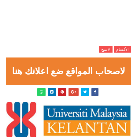
الأقسام
# منح
لاصحاب المواقع ضع اعلانك هنا