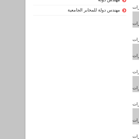
رات
مهندس دولة للمخابر الجامعية
رات
رات
رات
رات
رات
رات
رات
رات