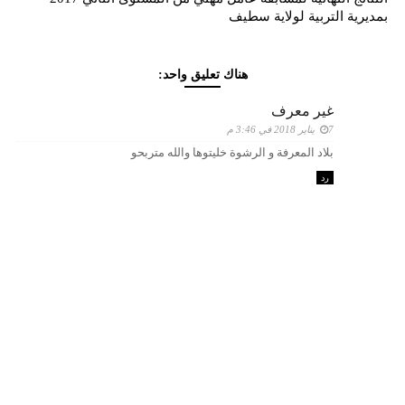
بمديرية التربية لولاية سطيف
هناك تعليق واحد:
غير معرف
7 يناير 2018 في 3:46 م
بلاد المعرفة و الرشوة خليتوها والله متربحو
رد