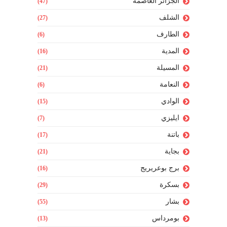
الجزائر العاصمة
(47)
الشلف
(27)
الطارف
(6)
المدية
(16)
المسيلة
(21)
النعامة
(6)
الوادي
(15)
ايليزي
(7)
باتنة
(17)
بجاية
(21)
برج بوعريريج
(16)
بسكرة
(29)
بشار
(55)
بومرداس
(13)