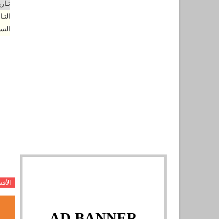
تـار
التـ
التس
الأق
AD BANNER