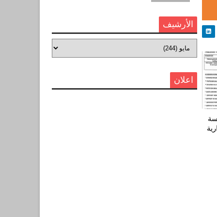
الأرشيف
اعلان
سة
رية