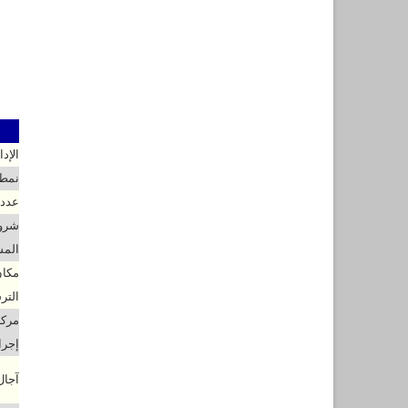
الإد
نمط 
عدد 
شروط
المس
مكان
التر
مركز
إجرا
آجال