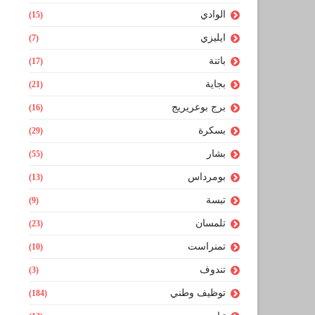
الوادي
(15)
ايليزي
(7)
باتنة
(17)
بجاية
(21)
برج بوعريريج
(16)
بسكرة
(29)
بشار
(55)
بومرداس
(13)
تبسة
(9)
تلمسان
(23)
تمنراست
(10)
تندوف
(3)
توظيف وطني
(184)