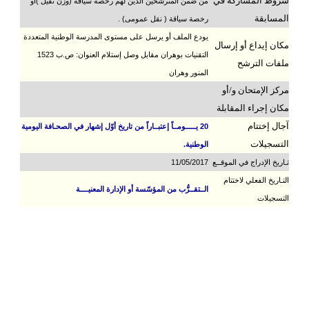
شروط المشاركة في
من ضمن المترشحين الذين لهم رخصة سياقة (وزن ثقيل )أو
المسابقة
رخصة سياقة ( نقل عمومى) .
يودع الملف أو يرسل على مستوى المدرسة الوطنية المتعددة
مكان إيداع أو إرسال
التقنيات بوهران مقابل وصل إستلام العنوان: ص.ب 1523
ملفات الترشح
المنور وهران
مركز الإمتحان و/أو
مكان إجراء المقابلة
آجال إختتام
20 يـــــومــاً إعتبــاراً من تاريخ أوّل إشهار في الصحـافة اليومية
التسجيلات
الوطنية.
تـاريخ الإدراج في الموقــع
11/05/2017
التـاريخ الفعلي لاختتام
الــتقــرُّب من المؤسّسة أو الإدارة المعنيــــة
التسجيلات