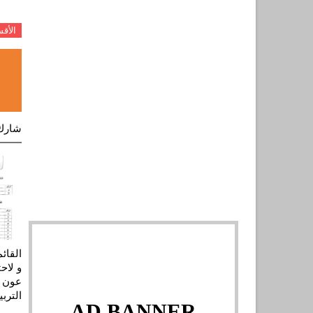
الأق
شارك
القائ
و لاح
الترب
AD BANNER