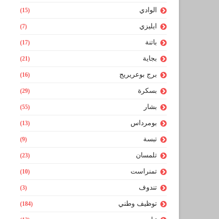
الوادي
(15)
ايليزي
(7)
باتنة
(17)
بجاية
(21)
برج بوعريريج
(16)
بسكرة
(29)
بشار
(55)
بومرداس
(13)
تبسة
(9)
تلمسان
(23)
تمنراست
(10)
تندوف
(3)
توظيف وطني
(184)