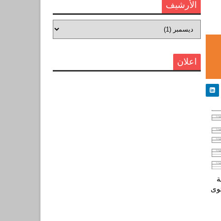
الأرشيف
اعلان
ة
وى