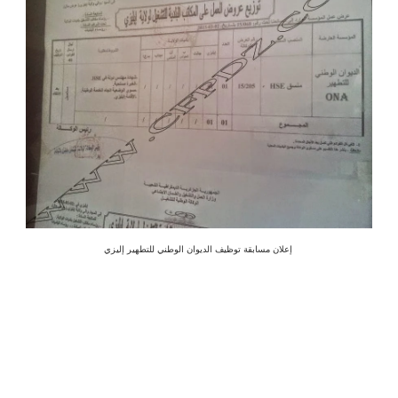
إعلان مسابقة توظيف الديوان الوطني للتطهير إليزي