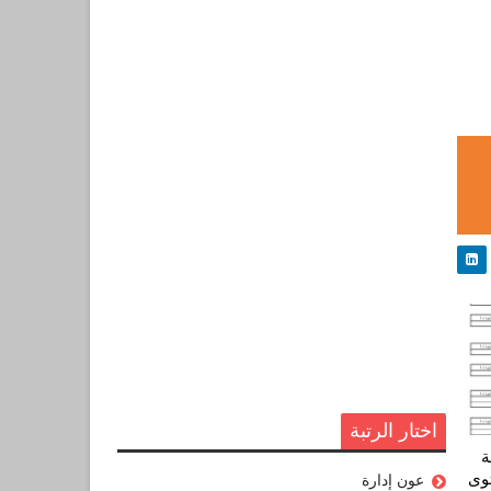
اختار الرتبة
ة
وى
عون إدارة