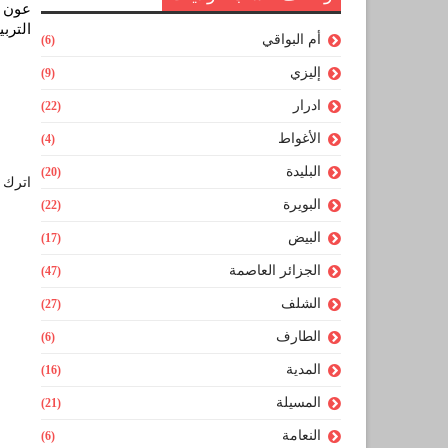
الترب
أم البواقي
(6)
إليزي
(9)
ادرار
(22)
الأغواط
(4)
البليدة
(20)
اترك ل
البويرة
(22)
البيض
(17)
الجزائر العاصمة
(47)
الشلف
(27)
الطارف
(6)
المدية
(16)
المسيلة
(21)
النعامة
(6)