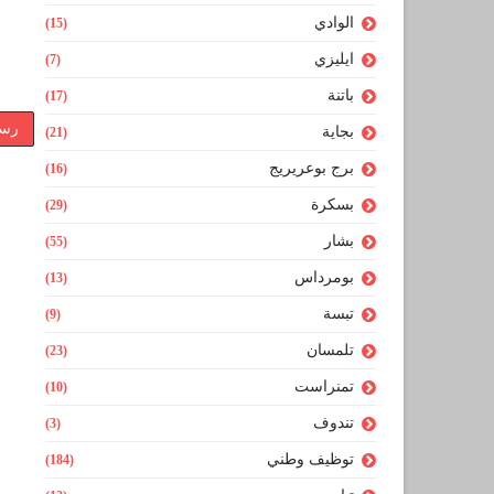
الوادي
(15)
ايليزي
(7)
باتنة
(17)
رسا
بجاية
(21)
برج بوعريريج
(16)
بسكرة
(29)
بشار
(55)
بومرداس
(13)
تبسة
(9)
تلمسان
(23)
تمنراست
(10)
تندوف
(3)
توظيف وطني
(184)