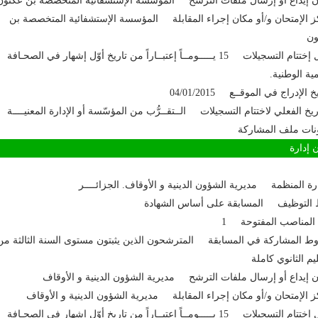
 إيداع أو إرسال ملفات الترشح المؤسسة الإستشفائية المتخصصة بن عكنون
 الإمتحان و/أو مكان إجراء المقابلة المؤسسة الإستشفائية المتخصصة بن
ون
آجال إختتام التسجيلات 15 يـــــومــاً إعتبــاراً من تاريخ أوّل إشهار في الصحـافة
مية الوطنية.
خ الإدراج في الموقــع 04/01/2015
اريخ الفعلي لاختتام التسجيلات الــتقــرُّب من المؤسّسة أو الإدارة المعنيــــة
نات ملف المشاركة
إدارة
ارة المنظمة مديرية الشؤون الدينية و الأوقاف. الجزائــــر
 التوظيف المسابقة على أساس الشهادة
المناصب المفتوحة 1
 المشاركة في المسابقة المترشحون الذين يثبتون مستوى السنة الثالثة من
ليم الثانوي كاملة
 إيداع أو إرسال ملفات الترشح مديرية الشؤون الدينية و الأوقاف
 الإمتحان و/أو مكان إجراء المقابلة مديرية الشؤون الدينية و الأوقاف
آجال إختتام التسجيلات 15 يـــــومــاً إعتبــاراً من تاريخ أوّل إشهار في الصحـافة