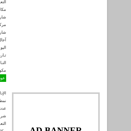
التع
شارع
شارع
اليو
تـاري
التـ
مكو
عون 
الإد
نمط
عدد 
شروط
التع
AD BANNER