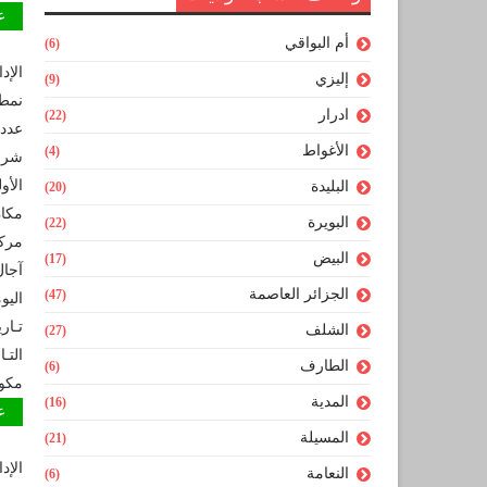
عون 
أم البواقي
(6)
الإد
إليزي
(9)
نمط
ادرار
(22)
عدد 
الأغواط
(4)
شروط
الأو
البليدة
(20)
مكان
البويرة
(22)
مركز
البيض
(17)
الجزائر العاصمة
(47)
اليو
تـاري
الشلف
(27)
التـ
الطارف
(6)
مكو
المدية
(16)
عون 
المسيلة
(21)
الإد
النعامة
(6)