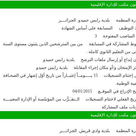
مكتب للإدارة الإقليمية
ارة المنظمة بلدية رايس حميدو. الجزائــــر
 التوظيف المسابقة على أساس الشهادة
المناصب المفتوحة 3
 المشاركة في المسابقة من بين المترشحين الذين يثبتون مستوى السنة
لى من التعليم الثانوي كاملة .
 إيداع أو إرسال ملفات الترشح بلدية رايس حميدو
 الإمتحان و/أو مكان إجراء المقابلة بلدية رايس حميدو
آجال إختتام التسجيلات 15 يـــــومــاً إعتبــاراً من تاريخ أوّل إشهار في الصحـافة
مية الوطنية.
خ الإدراج في الموقــع 04/01/2015
اريخ الفعلي لاختتام التسجيلات الــتقــرُّب من المؤسّسة أو الإدارة المعنيــــة
نات ملف المشاركة
مكتب للإدارة الإقليمية
ارة المنظمة بلدية وادي قريش. الجزائــــر