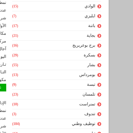
نمط
الوادي
(15)
عدد 
ايليزي
(7)
شروط
باتنة
الأو
(17)
مكان
بجاية
(21)
مركز
برج بوعريريج
(16)
بسكرة
(29)
اليو
تـاري
بشار
(55)
التـ
بومرداس
(13)
مكو
تبسة
(9)
عون 
تلمسان
(23)
الإد
تمنراست
(10)
نمط
تندوف
(3)
عدد 
توظيف وطني
(184)
شروط