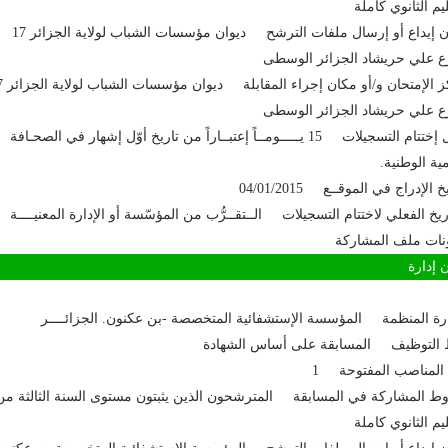
ليم الثانوي كاملة
مكان إيداع أو إرسال ملفات الترشح ديوان مؤسسات الشباب لولاية الجزائر 17
 علي حريشاد الجزائر الوسطى
مركز الإمتحان و/أ
 علي حريشاد الجزائر الوسطى
آجال إختتام التسجيلات 15 يـــــومــاً إعتبــاراً من تاريخ أوّل إشهار في الصحـافة
مية الوطنية.
خ الإدراج في الموقــع 04/01/2015
اريخ الفعلي لاختتام التسجيلات الــتقــرُّب من المؤسّسة أو الإدارة المعنيــــة
نات ملف المشاركة
إدارة
ارة المنظمة المؤسسة الإستشفائية المتخصصة -بن عكنون. الجزائــــر
 التوظيف المسابقة على أساس الشهادة
المناصب المفتوحة 1
 المشاركة في المسابقة المترشحون الذين يثبتون مستوى السنة الثالثة من
ليم الثانوي كاملة