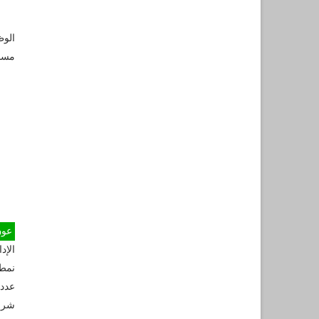
الوظيف 
مسا
عون 
الإد
نمط
عدد 
شروط