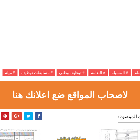
سام
# المسيلة
# النعامة
# توظيف وطني
# مسابقات توظيف
# ميلة
لاصحاب المواقع ضع اعلانك هنا
 الموضوع: