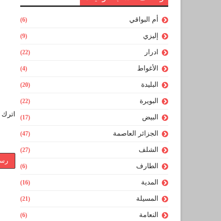
أم البواقي
(6)
إليزي
(9)
ادرار
(22)
الأغواط
(4)
البليدة
(20)
البويرة
(22)
اترك ل
البيض
(17)
الجزائر العاصمة
(47)
الشلف
(27)
رسا
الطارف
(6)
المدية
(16)
المسيلة
(21)
النعامة
(6)