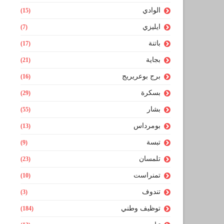
الوادي
(15)
ايليزي
(7)
باتنة
(17)
بجاية
(21)
برج بوعريريج
(16)
بسكرة
(29)
بشار
(55)
بومرداس
(13)
تبسة
(9)
تلمسان
(23)
تمنراست
(10)
تندوف
(3)
توظيف وطني
(184)