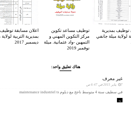
 توظيف بمديرية
توظيف مساعد تكوين
اعلان مسابقة توظيف
ة لولاية ميلة جانفي
مركز التكوين المهني و
بمديرية التربية لولاية 
التمهين -واد عثمانية. ميلة
ديسمبر 2017
نوفمبر 2019
هناك تعليق واحد:
غير معرف
7 يناير 2015 في 6:47 ص
في سطيف سنة 4 متوسط ناجح مع دبلوم maintenance industriel ts
رد