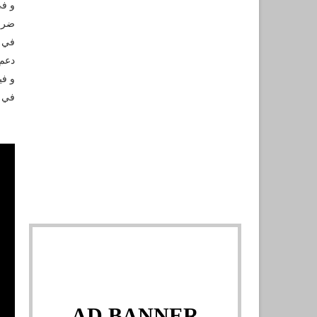
و في
ضرور
في ا
دعم 
في ج
AD BANNER