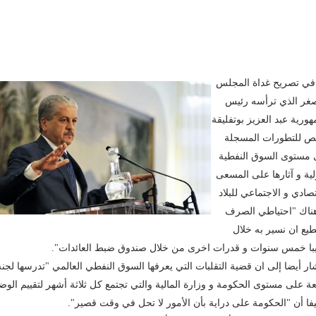
في تصريح غداة المجلس
غر الذي ترأسه رئيس
هورية عبد العزيز بوتفليقة
 للتطورات المسجلة
مستوى السوق النفطية
لية و آثارها على المسعى
تصادي و الاجتماعي للبلاد
ناك "احتياطي الصرف
يع ان نسير به خلال
با خمس سنوات و قدرات اخرى من خلال صندوق ضبط العائدات".
ار أيضا إلى ان قضية التقلبات التي يعرفها السوق النفطي العالمي "تدرسها لجنة
عة على مستوى الحكومة و وزارة المالية والتي تجتمع كل ثلاثة أشهر لتقييم الوض
ا أن "الحكومة على دراية بأن الأمور لا تحل في وقت قصير".