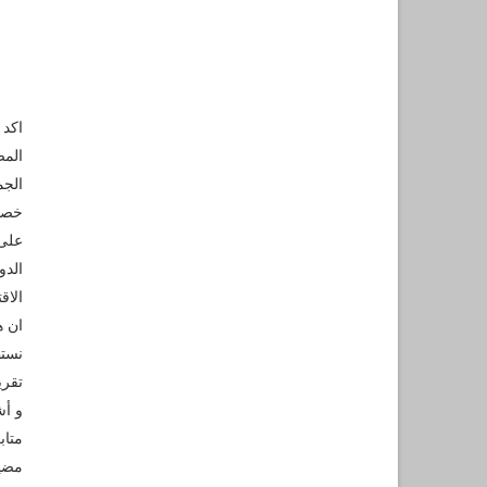
اكد 
المص
الجم
خصص
على 
الدو
الاق
ان ه
نستط
تقري
و أش
متاب
مضيف