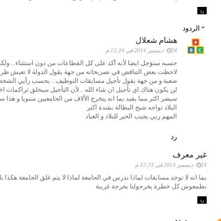
رد
الردود
هشام شعلال
24 ديسمبر 2014 في 12:24 م
حسبه ستؤجل ايضا لأنه أكد على كل القطاعات من دون استثناء... ولك
لاحظت بعض التناقض في تصريحاته من جهة يقول الدولة لا تعيش ظرو
صعبة و من جهة يقول تأجيل مسابقات التوظيف... بحسب رأيي الشخ
لن يكون هناك اي تأجيل ان شاء الله ...لأن التأجيل سيخلق تراكمات اخ
سيضر اكثر مما يفيد بما انه يتخرج الألاف من الجامعيين سنويا و هذا 
البلاد تواجه شبح البطالة بشدة اكبر
المهم ربي يجيب الخير للبلاد و العباد
رد
غير معرف
24 ديسمبر 2014 في 12:33 م
بما انه لا توجد مسابقات لماذا ندرس في الجامعة لماذا لا يتم غلق الجامعة هكذا ب
نطمعوش كل خطرة يخرجولنا بخرجة غريبة
رد