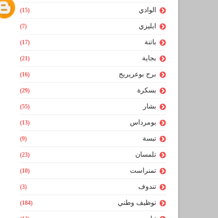
الوادي
(15)
ايليزي
(7)
باتنة
(17)
بجاية
(21)
برج بوعريريج
(16)
بسكرة
(29)
بشار
(55)
بومرداس
(13)
تبسة
(9)
تلمسان
(23)
تمنراست
(10)
تندوف
(3)
توظيف وطني
(184)