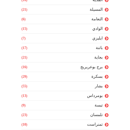
المسيلة
(21)
النعامة
(6)
الوادي
(15)
ايليزي
(7)
باتنة
(17)
بجاية
(21)
برج بوعريريج
(16)
بسكرة
(29)
بشار
(55)
بومرداس
(13)
تبسة
(9)
تلمسان
(23)
تمنراست
(10)