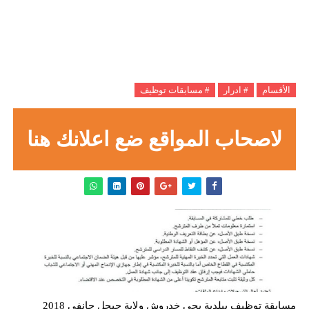
الأقسام
# ادرار
# مسابقات توظيف
لاصحاب المواقع ضع اعلانك هنا
مسابقة توظيف ببلدية يحي خدروش ولاية جيجل جانفي 2018