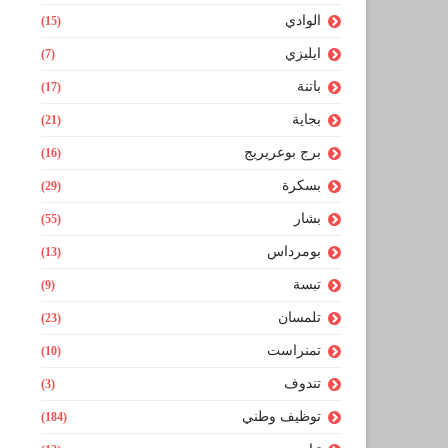
الوادي
(15)
ايليزي
(7)
باتنة
(17)
بجاية
(21)
برج بوعريريج
(16)
بسكرة
(29)
بشار
(55)
بومرداس
(13)
تبسة
(9)
تلمسان
(23)
تمنراست
(10)
تندوف
(3)
توظيف وطني
(184)