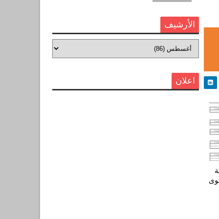
الأرشيف
اعلان
ة
وى