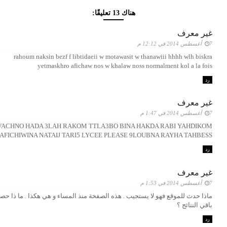
هناك 13 تعليقًا:
غير معرف
7 أغسطس 2014 في 12:12 م
rahoum naksin bezf f libtidaeii w motawasit w thanawiii hhhh wlh biskra
yetmaskhro afichaw nos w khalaw noss normalment kol a la fois
رد
غير معرف
7 أغسطس 2014 في 1:47 م
ACHNO HADA 3LAH RAKOM TTLA3BO BINA HAKDA RABI YAHDIKOM
AFICHIWINA NATAIJ TARI5 LYCEE PLEASE 9LOUBNA RAYHA TAHBESS
رد
غير معرف
7 أغسطس 2014 في 1:53 م
ماذا حدث للموقع فهو ﻻ يستجيب . هذه الصفخة منذ المساء و هي هكذا . ما ذا حص
باقي النتائج ؟
رد