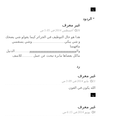
رد
الردود
غير معرف
26 أغسطس 2014 في 5:05 ص
هدا هو حال التوظيف في الجزائر كيما يقولو شي يضحك
و شي يبكي..........................................وشي يسقسي
مافهمنا
والوووووووووووووووووووووووووووووو...................الدنيل
ماكل بعضاها مابرة تبحث عن عمل ..............للاسف
رد
غير معرف
21 مايو 2014 في 3:09 ص
الله يكون في العون
رد
غير معرف
8 يونيو 2014 في 6:15 ص