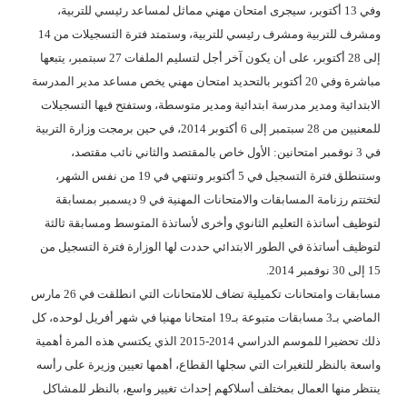
وفي 13 أكتوبر، سيجرى امتحان مهني مماثل لمساعد رئيسي للتربية،
ومشرف للتربية ومشرف رئيسي للتربية، وستمتد فترة التسجيلات من 14
إلى 28 أكتوبر، على أن يكون آخر أجل لتسليم الملفات 27 سبتمبر، يتبعها
مباشرة وفي 20 أكتوبر بالتحديد امتحان مهني يخص مساعد مدير المدرسة
الابتدائية ومدير مدرسة ابتدائية ومدير متوسطة، وستفتح فيها التسجيلات
للمعنيين من 28 سبتمبر إلى 6 أكتوبر 2014، في حين برمجت وزارة التربية
في 3 نوفمبر امتحانين: الأول خاص بالمقتصد والثاني نائب مقتصد،
وستنطلق فترة التسجيل في 5 أكتوبر وتنتهي في 19 من نفس الشهر،
لتختتم رزنامة المسابقات والامتحانات المهنية في 9 ديسمبر بمسابقة
لتوظيف أساتذة التعليم الثانوي وأخرى لأساتذة المتوسط ومسابقة ثالثة
لتوظيف أساتذة في الطور الابتدائي حددت لها الوزارة فترة التسجيل من
15 إلى 30 نوفمبر 2014.
مسابقات وامتحانات تكميلية تضاف للامتحانات التي انطلقت في 26 مارس
الماضي بـ3 مسابقات متبوعة بـ19 امتحانا مهنيا في شهر أفريل لوحده، كل
ذلك تحضيرا للموسم الدراسي 2014-2015 الذي يكتسي هذه المرة أهمية
واسعة بالنظر للتغيرات التي سجلها القطاع، أهمها تعيين وزيرة على رأسه
ينتظر منها العمال بمختلف أسلاكهم إحداث تغيير واسع، بالنظر للمشاكل