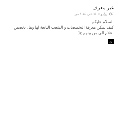
غير معرف
7 يوليو 2014 في 1:40 ص
السلام عليكم
كيف يمكن معرفة التخصصات و الشعب التابعة لها وهل تخصص
اعلام الي من بينهم ;((
رد