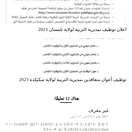
اعلان توظيف بمديرية التربية لولاية تلمسان 2023
توظيف أعوان متعاقدين بمديرية التربية لولاية سكيكدة 2023
هناك 12 تعليقًا:
غير معرف
15 مايو 2014 في 2:27 ص
:) :)) ;(( :-) =)) ;( ;-( :d :-d @-) :p :o :>) (o) [-( :-? (p) :-s (m) 8-) :-t :-
b b-( :-# =p~ $-) (b) (f) x-) (k) (h) (c) cheer