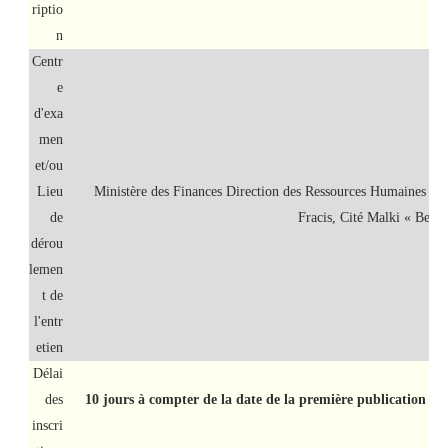
riptio
n
Centr
e
d'exa
men
et/ou
Lieu
Ministère des Finances Direction des Ressources Humaines 
de
Fracis, Cité Malki « Ben 
dérou
lemen
t de
l'entr
etien
Délai
des
10 jours à compter de la date de la première publication su
inscri