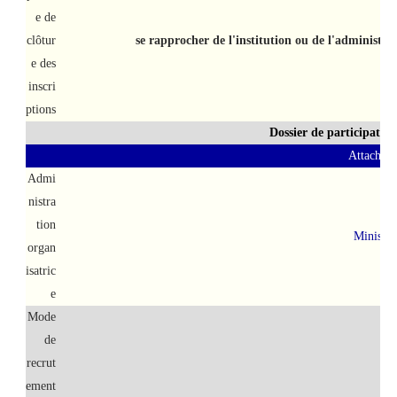
e de
clôtur
se rapprocher de l'institution ou de l'administra
e des
inscri
ptions
Dossier de participatio
Attaché d
Admi
nistra
tion
Ministèr
organ
isatric
e
Mode
de
Con
recrut
ement