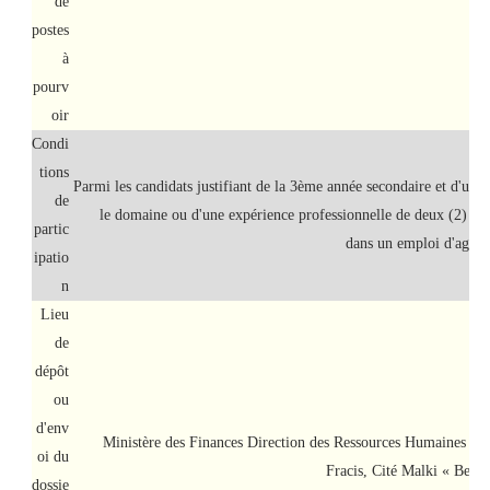
de
postes
à
pourv
oir
Condi
tions
Parmi les candidats justifiant de la 3ème année secondaire et d'une
de
le domaine ou d'une expérience professionnelle de deux (2) an
partic
dans un emploi d'agent
ipatio
n
Lieu
de
dépôt
ou
d'env
Ministère des Finances Direction des Ressources Humaines 
oi du
Fracis, Cité Malki « Ben 
dossie