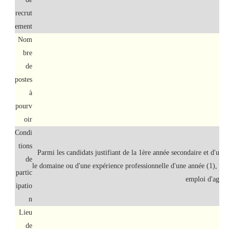
Tes
recrut
ement
Nom
bre
de
postes
à
pourv
oir
Condi
tions
Parmi les candidats justifiant de la 1ère année secondaire et d'une
de
le domaine ou d'une expérience professionnelle d'une année (1), au
partic
emploi d'agent
ipatio
n
Lieu
de