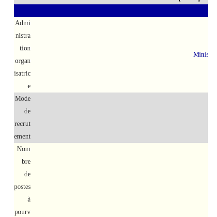
Admi
nistra
tion
Ministèr
organ
isatric
e
Mode
de
Con
recrut
ement
Nom
bre
de
postes
à
pourv