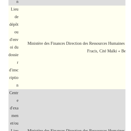
n
Lieu
de
dépôt
ou
d'env
Ministère des Finances Direction des Ressources Humaines 
oi du
Fracis, Cité Malki « Ben 
dossie
r
d'insc
riptio
n
Centr
e
d'exa
men
et/ou
Lieu
Ministère des Finances Direction des Ressources Humaines 