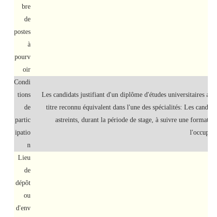
bre
de
postes
à
pourv
oir
Condi
tions
Les candidats justifiant d'un diplôme d'études universitaires app
de
titre reconnu équivalent dans l'une des spécialités: Les candida
partic
astreints, durant la période de stage, à suivre une formatio
ipatio
l'occupati
n
Lieu
de
dépôt
ou
d'env