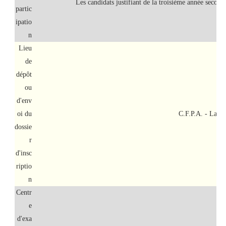
Les candidats justifiant de la troisième année second
partic
ipatio
n
Lieu
de
dépôt
ou
d'env
oi du
C.F.P.A. - Larb
dossie
r
d'insc
riptio
n
Centr
e
d'exa