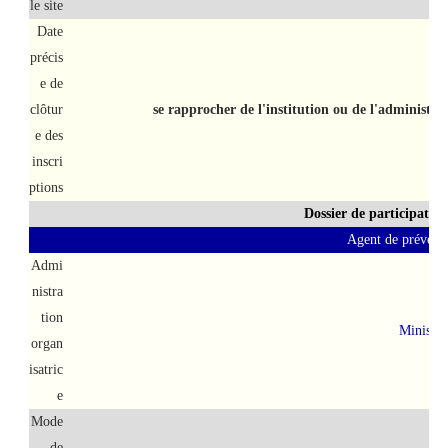
le site
Date
précis
e de
clôtur
se rapprocher de l'institution ou de l'administra
e des
inscri
ptions
Dossier de participatio
Agent de préventi
Admi
nistra
tion
Ministèr
organ
isatric
e
Mode
de