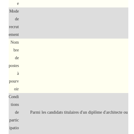
e
Mode
de
Con
recrut
ement
Nom
bre
de
postes
à
pourv
oir
Condi
tions
de
Parmi les candidats titulaires d'un diplôme d'architecte ou d'
partic
ipatio