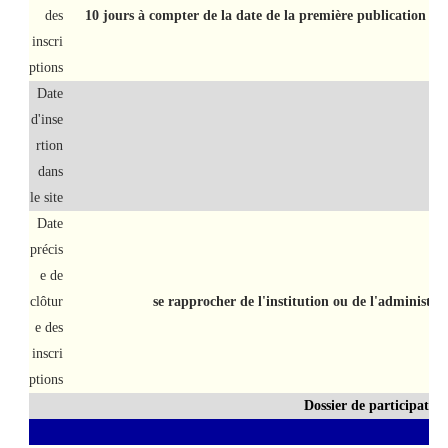
des
10 jours à compter de la date de la première publication su
inscri
ptions
Date
d'inse
rtion
dans
le site
Date
précis
e de
clôtur
se rapprocher de l'institution ou de l'administra
e des
inscri
ptions
Dossier de participatio
A