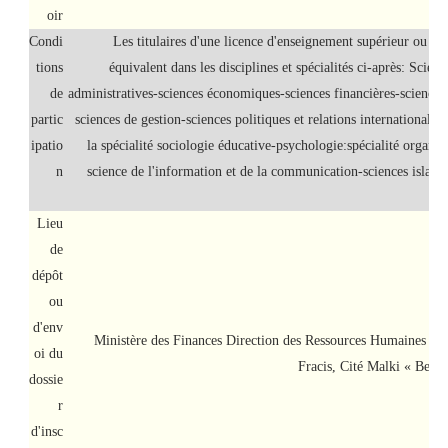
oir
Condi
Les titulaires d'une licence d'enseignement supérieur ou d'u
tions
équivalent dans les disciplines et spécialités ci-après: Scienc
de
administratives-sciences économiques-sciences financières-science
partic
sciences de gestion-sciences politiques et relations internationales
ipatio
la spécialité sociologie éducative-psychologie:spécialité organisa
n
science de l'information et de la communication-sciences islamiq
Lieu
de
dépôt
ou
d'env
Ministère des Finances Direction des Ressources Humaines 
oi du
Fracis, Cité Malki « Ben 
dossie
r
d'insc