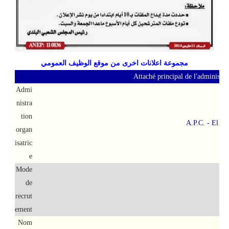
مجموعة اعلانات اخرى من موقع الوظيف العمومي
Attaché principal de l'administrat
Admi
nistra
tion
A.P.C. - El Ha
organ
isatric
e
Mode
de
Con
recrut
ement
Nom