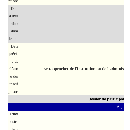
ptions
Date
d'inse
rtion
dans
le site
Date
précis
e de
clôtur
se rapprocher de l'institution ou de l'administra
e des
inscri
ptions
Dossier de participatio
Agent d'
Admi
nistra
tion