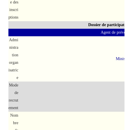
e des
inscri
ptions
Dossier de participatio
Agent de préventi
Admi
nistra
tion
Ministèr
organ
isatric
e
Mode
de
Tes
recrut
ement
Nom
bre