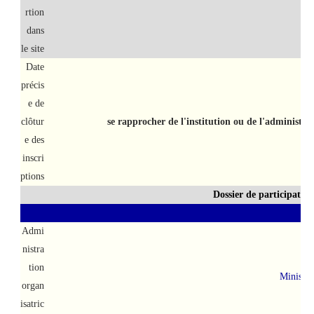
rtion
dans
le site
Date
précis
e de
clôtur
se rapprocher de l'institution ou de l'administra
e des
inscri
ptions
Dossier de participatio
Admi
nistra
tion
Ministèr
organ
isatric