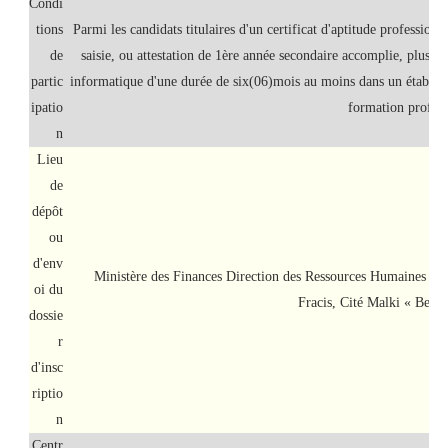
Condi
tions
Parmi les candidats titulaires d'un certificat d'aptitude professionn
de
saisie, ou attestation de 1ère année secondaire accomplie, plus u
partic
informatique d'une durée de six(06)mois au moins dans un établis
ipatio
formation profess
n
Lieu
de
dépôt
ou
d'env
Ministère des Finances Direction des Ressources Humaines 
oi du
Fracis, Cité Malki « Ben 
dossie
r
d'insc
riptio
n
Centr