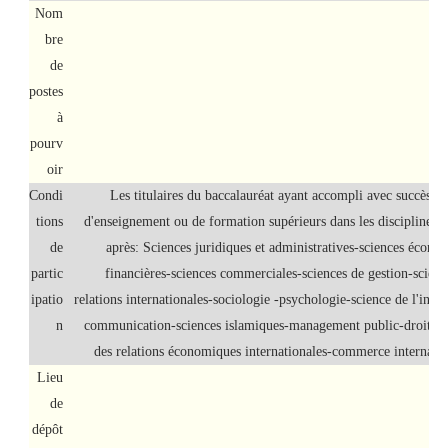
Nom
bre
de
postes
à
pourv
oir
Condi
Les titulaires du baccalauréat ayant accompli avec succès d
tions
d'enseignement ou de formation supérieurs dans les disciplines et
de
après: Sciences juridiques et administratives-sciences écono
partic
financières-sciences commerciales-sciences de gestion-science
ipatio
relations internationales-sociologie -psychologie-science de l'info
n
communication-sciences islamiques-management public-droit des
des relations économiques internationales-commerce internati
Lieu
de
dépôt