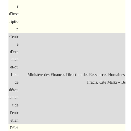
r
d'insc
riptio
n
Centr
e
d'exa
men
et/ou
Lieu
Ministère des Finances Direction des Ressources Humaines 
de
Fracis, Cité Malki « Ben 
dérou
lemen
t de
l'entr
etien
Délai