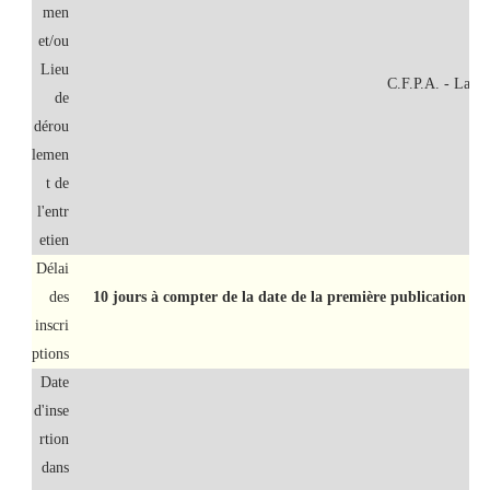
men
et/ou
Lieu
C.F.P.A. - Larb
de
dérou
lemen
t de
l'entr
etien
Délai
des
10 jours à compter de la date de la première publication su
inscri
ptions
Date
d'inse
rtion
dans