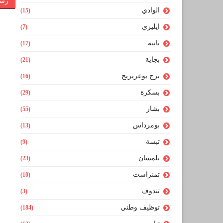
رسا
الوادي
(15)
ايليزي
(7)
باتنة
(17)
بجاية
(21)
برج بوعريريج
(16)
بسكرة
(29)
بشار
(55)
بومرداس
(13)
تبسة
(9)
تلمسان
(23)
تمنراست
(10)
تندوف
(3)
توظيف وطني
(184)