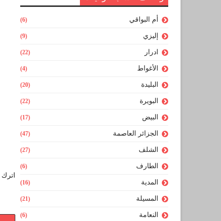
أم البواقي
(6)
إليزي
(9)
ادرار
(22)
الأغواط
(4)
البليدة
(20)
البويرة
(22)
البيض
(17)
الجزائر العاصمة
(47)
الشلف
(27)
الطارف
(6)
اترك ل
المدية
(16)
المسيلة
(21)
النعامة
(6)