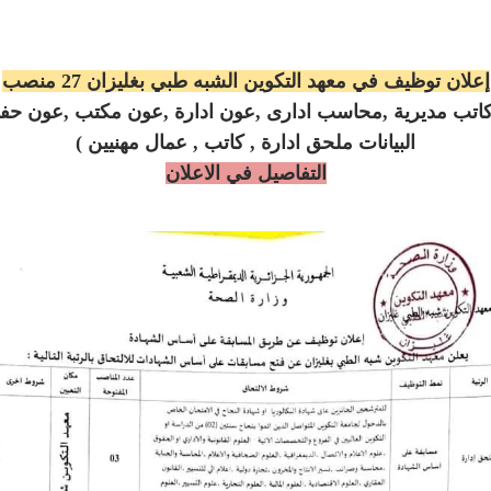
إعلان توظيف في معهد التكوين الشبه طبي بغليزان 27 منصب
اتب مديرية ,محاسب ادارى ,عون ادارة ,عون مكتب ,عون ح
البيانات ملحق ادارة , كاتب , عمال مهنيين )
التفاصيل في الاعلان