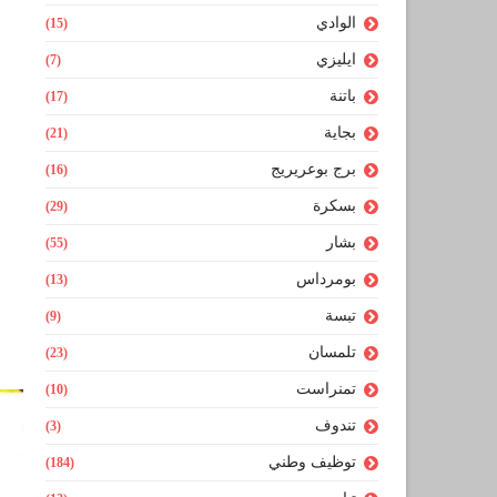
الوادي
(15)
ايليزي
(7)
باتنة
(17)
بجاية
(21)
برج بوعريريج
(16)
بسكرة
(29)
بشار
(55)
بومرداس
(13)
تبسة
(9)
تلمسان
(23)
تمنراست
(10)
تندوف
(3)
توظيف وطني
(184)