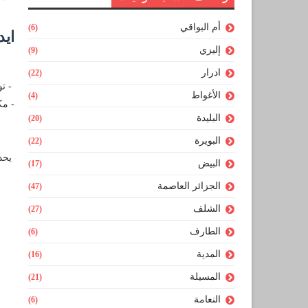
أم البواقي
(6)
ايد
إليزي
(9)
ادرار
(22)
- تو
الأغواط
(4)
- مك
البليدة
(20)
البويرة
(22)
يحدد آخر
البيض
(17)
الجزائر العاصمة
(47)
الشلف
(27)
الطارف
(6)
المدية
(16)
المسيلة
(21)
النعامة
(6)