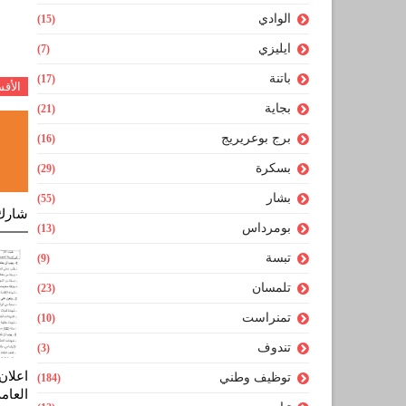
الوادي
(15)
ايليزي
(7)
باتنة
(17)
الأق
بجاية
(21)
برج بوعريريج
(16)
بسكرة
(29)
بشار
(55)
شارك
بومرداس
(13)
تبسة
(9)
تلمسان
(23)
تمنراست
(10)
تندوف
(3)
اعلان
توظيف وطني
(184)
العام