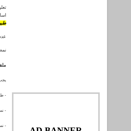
تعل
اساس
طبي
عدد ا
نمط
ملف
يجب 
- ط
- نس
- نس
AD BANNER