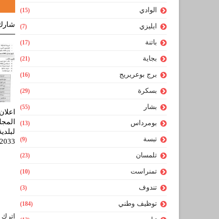
الوادي
(15)
شارك
ايليزي
(7)
باتنة
(17)
بجاية
(21)
برج بوعريريج
(16)
بسكرة
(29)
بشار
(55)
اعلان
المجل
بومرداس
(13)
لبلدي
تبسة
(9)
2033
تلمسان
(23)
تمنراست
(10)
تندوف
(3)
توظيف وطني
(184)
اترك ل