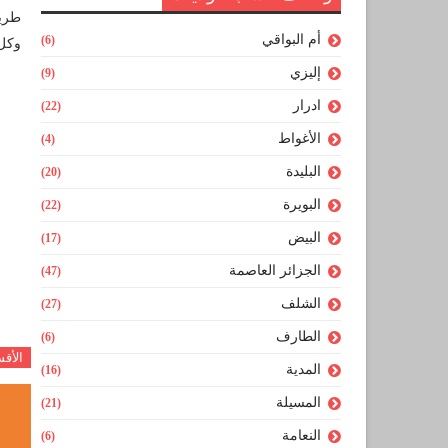
طريق
أم البواقي
(6)
وكل 
إليزي
(9)
ادرار
(22)
الأغواط
(4)
البليدة
(20)
البويرة
(22)
البيض
(17)
الجزائر العاصمة
(47)
الشلف
(27)
الطارف
(6)
الأق
المدية
(16)
المسيلة
(21)
النعامة
(6)