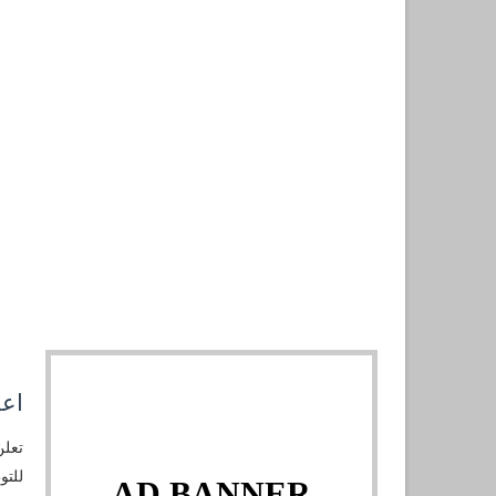
اعل
تعلن
للتو
AD BANNER