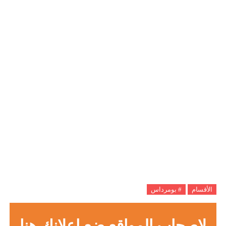
الأقسام
# بومرداس
لاصحاب المواقع ضع اعلانك هنا