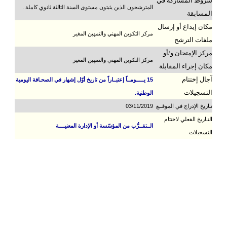
شروط المشاركة في
المترشحون الذين يثبتون مستوى السنة الثالثة ثانوي كاملة .
المسابقة
مكان إيداع أو إرسال
مركز التكوين المهني والتمهين المغير
ملفات الترشح
مركز الإمتحان و/أو
مركز التكوين المهني والتمهين المغير
مكان إجراء المقابلة
آجال إختتام
15 يـــــومــاً إعتبــاراً من تاريخ أوّل إشهار في الصحـافة اليومية
التسجيلات
الوطنية.
تـاريخ الإدراج في الموقــع
03/11/2019
التـاريخ الفعلي لاختتام
الــتقــرُّب من المؤسّسة أو الإدارة المعنيــــة
التسجيلات