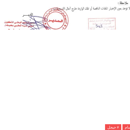
سام
# جيجل