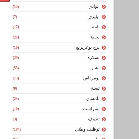
الوادي
(15)
ايليزي
(7)
باتنة
(17)
بجاية
(21)
برج بوعريريج
(16)
بسكرة
(29)
بشار
(55)
بومرداس
(13)
تبسة
(9)
تلمسان
(23)
تمنراست
(10)
تندوف
(3)
توظيف وطني
(184)