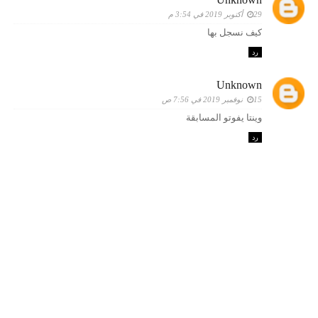
29 أكتوبر 2019 في 3:54 م
كيف نسجل بها
رد
Unknown
15 نوفمبر 2019 في 7:56 ص
وينتا يفوتو المسابقة
رد