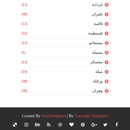
غرداية
(11)
غليزان
(40)
قالمة
(12)
قسنطينة
(32)
مستغانم
(12)
مسيلة
(1)
معسكر
(12)
ميلة
(14)
ورقلة
(28)
وهران
(38)
Created By
SoraTemplates
| By
Gooyaabi Templates