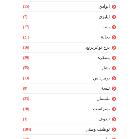
الوادي
(15)
ايليزي
(7)
باتنة
(17)
بجاية
(21)
برج بوعريريج
(16)
بسكرة
(29)
بشار
(55)
بومرداس
(13)
تبسة
(9)
تلمسان
(23)
تمنراست
(10)
تندوف
(3)
توظيف وطني
(184)