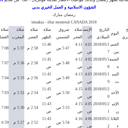
الشؤون الاسلامية و العمل الخيري بدبي
رمضان مبارك
imsakia - iftar montreal CANADA 2018
خ
التاريخ
الإمس
صلاة
شروق
صلاة
صلاة
صلاة
صلاة
اليوم
جري
الميلادي
اك
الفجر
الشمس
الظهر
العصر
المغرب
العشا
الخمي
2018/05/1
4:01
4:11
11:46
5:47 ص
2:58 م
5:37 م
7:08 م
س
7
ص
ص
ص
الجمع
2018/05/1
4:02
4:12
11:45
5:48 ص
2:58 م
5:36 م
7:07 م
ة
8
ص
ص
ص
السب
2018/05/1
4:03
4:13
11:45
5:49 ص
2:56 م
5:33 م
7:04 م
ت
9
ص
ص
ص
11:45
4:15
4:05
2018/05/2
الأحد
5:50 ص
2:54 م
5:32 م
7:03 م
0
ص
ص
ص
الإثني
2018/05/2
4:05
4:15
11:43
5:53 ص
2:54 م
5:30 م
7:00 م
ن
1
ص
ص
ص
الثلاثا
2018/05/2
4:06
4:16
11:43
5:54 ص
2:52 م
5:27 م
6:59 م
ء
2
ص
ص
ص