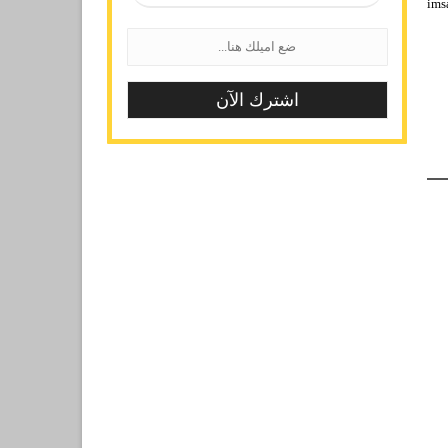
ال كندا رمضان imsakia -