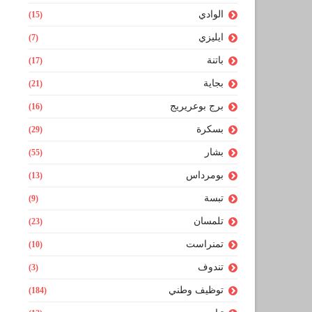
الوادي
(15)
ايليزي
(7)
باتنة
(17)
بجاية
(21)
برج بوعريريج
(16)
بسكرة
(29)
بشار
(55)
بومرداس
(13)
تبسة
(9)
تلمسان
(23)
تمنراست
(10)
تندوف
(3)
توظيف وطني
(184)