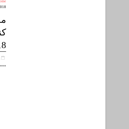
ome
2018
مو
18
م
***