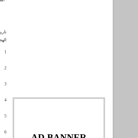
تاري
اله
1
2
3
4
5
6
AD BANNER