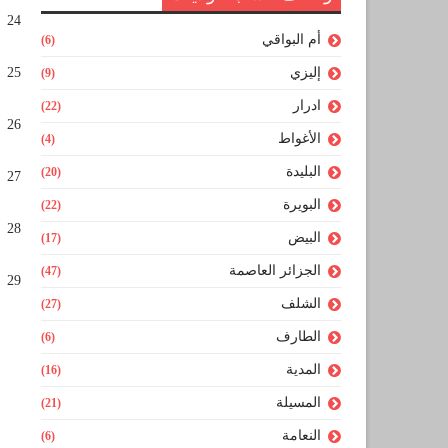
24
أم البواقي
(6)
إليزي
25
(9)
ادرار
(22)
26
الأغواط
(4)
البليدة
(20)
27
البويرة
(22)
28
البيض
(17)
الجزائر العاصمة
(47)
29
الشلف
(27)
الطارف
(6)
المدية
(16)
المسيلة
(21)
النعامة
(6)