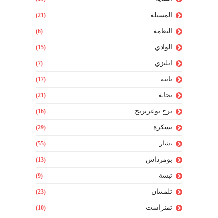
المسيلة
(21)
النعامة
(6)
الوادي
(15)
ايليزي
(7)
باتنة
(17)
بجاية
(21)
برج بوعريريج
(16)
بسكرة
(29)
بشار
(55)
بومرداس
(13)
تبسة
(9)
تلمسان
(23)
تمنراست
(10)