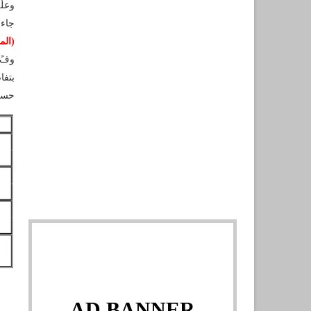
وعلٌ
جاء 
(الم
وفً 
بتفا
حسب
AD BANNER