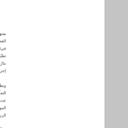
مدون
في20 / 11 / 2017 ورقم 656 المؤرخة في .11/04/2018
تطبٌ
بتارٌ
إجرا
.
ونظر
التعل
عددا
المو
الرز
.