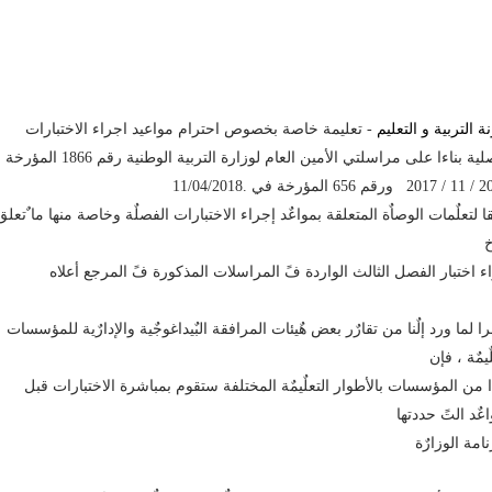
ة التربية و التعليم
- تعليمة خاصة بخصوص احترام مواعيد اجراء الاختبارات
الفصلية بناءا على مراسلتي الأمين العام لوزارة التربية الوطنية رقم 1866 المؤرخة
قا لتعلٌمات الوصاٌة المتعلقة بمواعٌد إجراء الاختبارات الفصلٌة وخاصة منها ما ٌتعلق
خ
ء اختبار الفصل الثالث الواردة فً المراسلات المذكورة فً المرجع أعلاه
ا لما ورد إلٌنا من تقارٌر بعض هٌيئات المرافقة البٌيداغوجٌية والإدارٌية للمؤسسات
ٌيمٌة ، فإن
 من المؤسسات بالأطوار التعلٌيمٌة المختلفة ستقوم بمباشرة الاختبارات قبل
اعٌد التً حددتها
نامة الوزارٌة