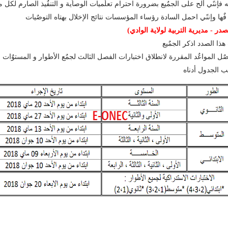
ه فإننًي ألح على الجمٌيع بضرورة احترام تعلٌميات الوصاٌية و التنفٌيذ الصارم لكل م
فٌها وإننًي احمل السادة رؤساء المؤسسات نتائج الإخلال بهتاه التوصٌيات
صدر - مديرية التربية لولاية الوادي)
هذا الصدد اذكر الجمٌيع
صٌل المواعٌد المقررة لانطلاق اختبارات الفصل الثالث لجمٌع الأطوار و المستوٌات
 الجدول أدناه