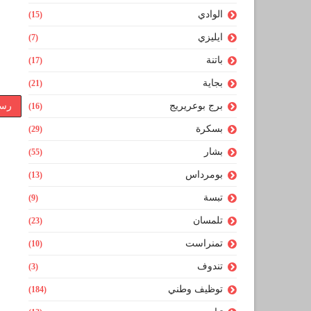
الوادي
(15)
ايليزي
(7)
باتنة
(17)
بجاية
(21)
برج بوعريريج
رسا
(16)
بسكرة
(29)
بشار
(55)
بومرداس
(13)
تبسة
(9)
تلمسان
(23)
تمنراست
(10)
تندوف
(3)
توظيف وطني
(184)