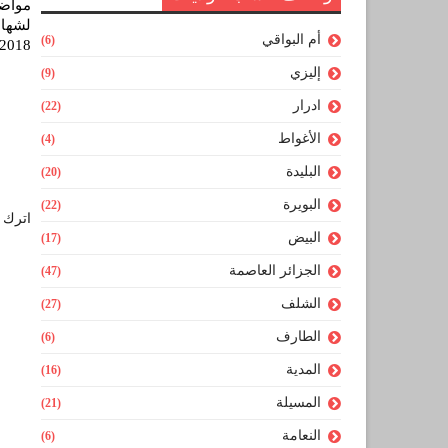
مواضي
لشهاد
أم البواقي
(6)
2018
إليزي
(9)
ادرار
(22)
الأغواط
(4)
البليدة
(20)
البويرة
(22)
اترك ل
البيض
(17)
الجزائر العاصمة
(47)
الشلف
(27)
الطارف
(6)
المدية
(16)
المسيلة
(21)
النعامة
(6)