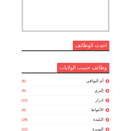
احدث الوظائف
وظائف حسب الولايات
أم البواقي
(6)
إليزي
(9)
ادرار
(22)
الأغواط
(4)
البليدة
(20)
البويرة
(22)