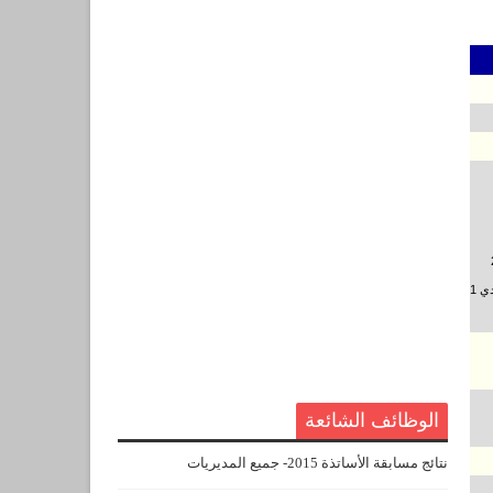
بشار 1 البويرة 2 تيارت 2
الجزائر شرق 2 الجلفة 1 عنابة 1 مستغانم 1 معسكر 3 ب بوعريريج 1 الوادي 1
الوظائف الشائعة
نتائج مسابقة الأساتذة 2015- جميع المديريات