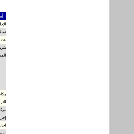
أست
الإد
نمط 
عدد 
شروط
المس
مكان
التر
مركز
إجرا
آجال
تـاري