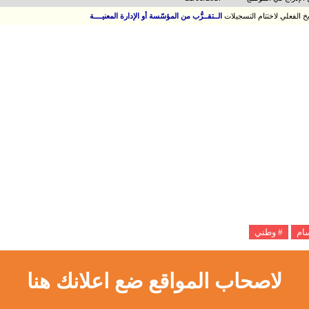
ريخ الفعلي لاختتام التسجيلات
الــتقــرُّب من المؤسّسة أو الإدارة المعنيــــة
سام
# وطني
لاصحاب المواقع ضع اعلانك هنا