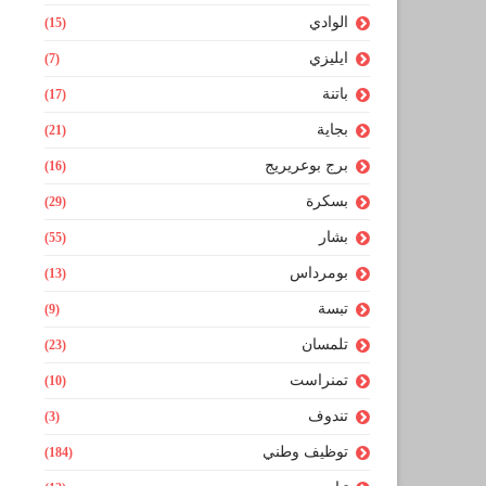
الوادي
(15)
ايليزي
(7)
باتنة
(17)
بجاية
(21)
برج بوعريريج
(16)
بسكرة
(29)
بشار
(55)
بومرداس
(13)
تبسة
(9)
تلمسان
(23)
تمنراست
(10)
تندوف
(3)
توظيف وطني
(184)