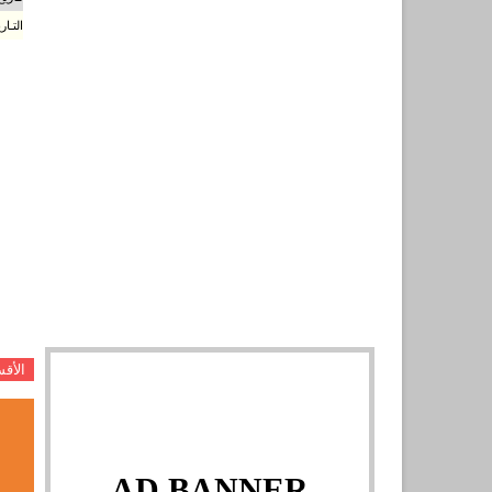
التـا
الأق
AD BANNER