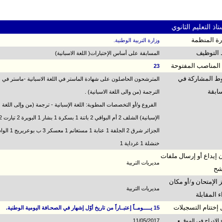
اذ التعليم الثانوي
ارة المنظمة
وزارة التربية الوطنية.
التوظيف
المسابقة على أساس الإختبارات( اللغة الاسبانية)
المناصب المفتوحة
23
 المشاركة في
المترشحون الحاصلون على شهادة الماستر في اللغة الاسبانية -ماستر في
ابقة
الترجمة (من والى اللغة الاسبانية) .
الفروع و/أو التخصصات المطوبة: اللغة الإسبانية - ترجمة (من وإلى اللغة
الإسبانية) الشلف 2 أم البواقي 2 باتنة 1 بسكرة 1 
خنشلة 1 غرداية 1
 إيداع أو إرسال ملفات
مديريات التربية
شح
 الإمتحان و/أو مكان
مديريات التربية
ء المقابلة
 إختتام التسجيلات
15 يـــــومــاً إعتبــاراً من تاريخ أوّل إشهار في الصحـافة اليومية الوطنية.
خ الإدراج في الموقــع
11/05/2017