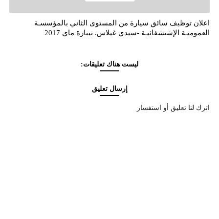
اعلان توظيف سائق سيارة من المستوى الثاني بالمؤسسـة
العموميـة الإشتشفائيـة -سيدي غيلاس. تيبازة ماي 2017
ليست هناك تعليقات:
إرسال تعليق
اترك لنا تعليق أو استفسار