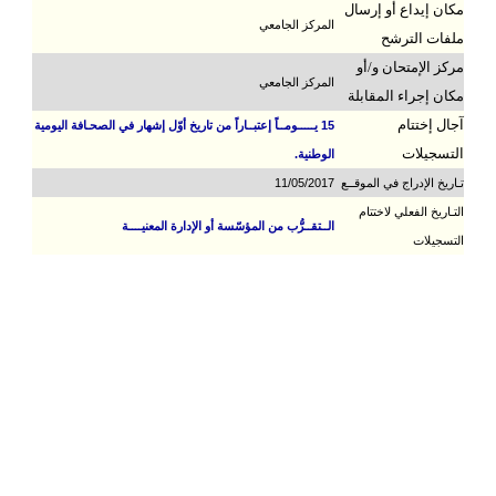
مكان إيداع أو إرسال
المركز الجامعي
ملفات الترشح
مركز الإمتحان و/أو
المركز الجامعي
مكان إجراء المقابلة
آجال إختتام
15 يـــــومــاً إعتبــاراً من تاريخ أوّل إشهار في الصحـافة اليومية
التسجيلات
الوطنية.
تـاريخ الإدراج في الموقــع
11/05/2017
التـاريخ الفعلي لاختتام
الــتقــرُّب من المؤسّسة أو الإدارة المعنيــــة
التسجيلات