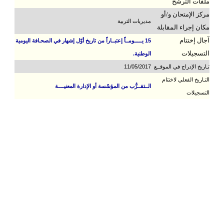
ملفات الترشح
مركز الإمتحان و/أو
مديريات التربية
مكان إجراء المقابلة
آجال إختتام
15 يـــــومــاً إعتبــاراً من تاريخ أوّل إشهار في الصحـافة اليومية
التسجيلات
الوطنية.
تـاريخ الإدراج في الموقــع
11/05/2017
التـاريخ الفعلي لاختتام
الــتقــرُّب من المؤسّسة أو الإدارة المعنيــــة
التسجيلات