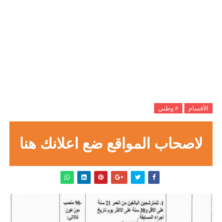
الأقسام
# وطني
لاصحاب المواقع ضع اعلانك هنا