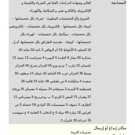
المسابقة
العالي وشهادة الدراسات العليا في الفيزياء والكيمياء و
الإلكترونيك والإلكترو تقني و الميكانيك والكهرباء.
الفروع و/أو التخصصات المطوبة: - فيزياء بكل تخصصاتها. -
كيمياء بكل تخصصاتها. - إلكترونيك بكل تخصصاته، - إلكتروتقني
بكل تخصصاته، - ميكانيك بكل تخصصاته، - كهرباء بكل
تخصصاتها، - كيمياء، - هندسة الطرائق بكل تخصصاتها. أدرار
10 الشلف 6 الأغواط 20 أم البواقي 5 باتنة 50 بجاية 20
بسكرة 68 بشار 8 البليدة 5 البويرة 4 تمنراست 13 تبسة 21
تلمسان 15 تيارت 7 تيزي وزو 65 الجزائر شرق 40 الجزائر
وسط 38 الجزائر غرب 54 الجلفة 20 جيجل 14 سطيف 50
سعيدة 4 سكيكدة 6 س بلعباس 66 عنابة 33 قالمة 28
قسنطينة 8 المدية 2 مستغانم 24 مسيلة 4 معسكر 35 ورقلة
37 وهران 75 البيض 3 اليزي 3 ب بوعريريج 8 بومرداس 21
الطارف 3 تندوف 5 تسمسيلت 18 الوادي 59 خنشلة 5 س
اهراس 18 تيبازة 48 ميلة 6 ع الدفلى 5 النعامة 4 ع تموشنت
35 غرداية 30 غليزان 2
مكان إيداع أو إرسال
مديريات التربية