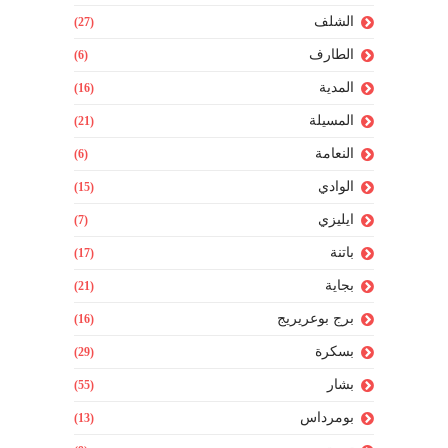
الشلف
(27)
الطارف
(6)
المدية
(16)
المسيلة
(21)
النعامة
(6)
الوادي
(15)
ايليزي
(7)
باتنة
(17)
بجاية
(21)
برج بوعريريج
(16)
بسكرة
(29)
بشار
(55)
بومرداس
(13)