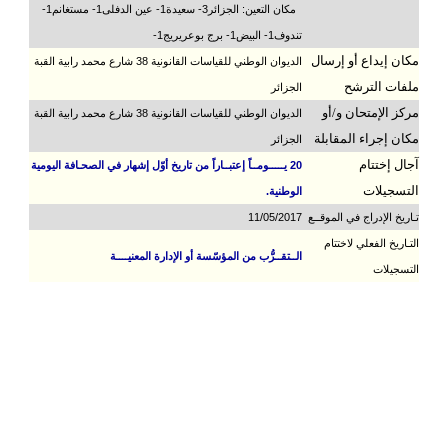
مكان التعين: الجزائر3- سعيدة1- عين الدفلى1- مستغانم1-
تندوف1- البيض1- برج بوعريريج1-
مكان إيداع أو إرسال
الديوان الوطني للقياسات القانونية 38 شارع محمد رابية القبة
ملفات الترشح
الجزائر
مركز الإمتحان و/أو
الديوان الوطني للقياسات القانونية 38 شارع محمد رابية القبة
مكان إجراء المقابلة
الجزائر
آجال إختتام
20 يـــــومــاً إعتبــاراً من تاريخ أوّل إشهار في الصحـافة اليومية
التسجيلات
الوطنية.
تـاريخ الإدراج في الموقــع
11/05/2017
التـاريخ الفعلي لاختتام
الــتقــرُّب من المؤسّسة أو الإدارة المعنيــــة
التسجيلات