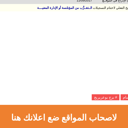
خ الإدراج في الموقــع
11/05/2017
ريخ الفعلي لاختتام التسجيلات
الــتقــرُّب من المؤسّسة أو الإدارة المعنيــــة
سام
# برج بوعريريج
لاصحاب المواقع ضع اعلانك هنا