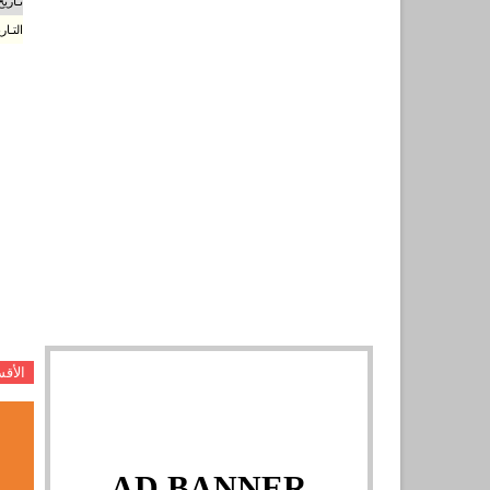
تـاري
التـا
الأق
AD BANNER