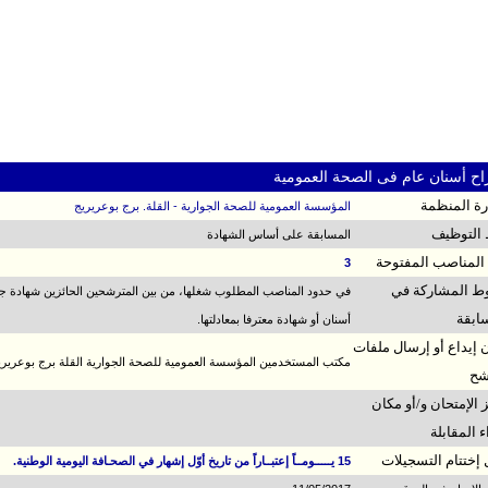
ح أسنان عام فى الصحة العمومية
ارة المنظمة
المؤسسة العمومية للصحة الجوارية - القلة. برج بوعريريج
التوظيف
المسابقة على أساس الشهادة
المناصب المفتوحة
3
 المشاركة في
في حدود المناصب المطلوب شغلها، من بين المترشحين الحائزين شهادة ج
ابقة
أسنان أو شهادة معترفا بمعادلتها.
 إيداع أو إرسال ملفات
مكتب المستخدمين المؤسسة العمومية للصحة الجوارية القلة برج بوعريري
شح
 الإمتحان و/أو مكان
ء المقابلة
 إختتام التسجيلات
15 يـــــومــاً إعتبــاراً من تاريخ أوّل إشهار في الصحـافة اليومية الوطنية.