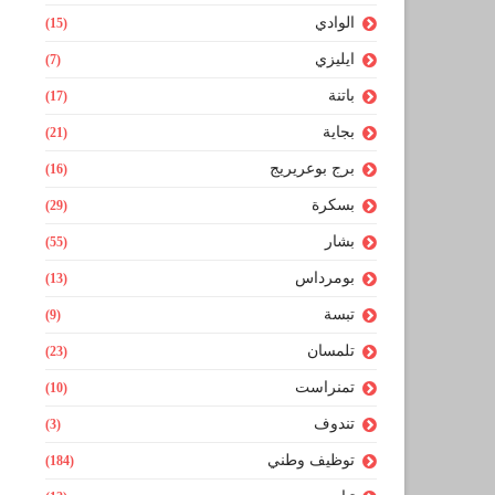
الوادي
(15)
ايليزي
(7)
باتنة
(17)
بجاية
(21)
برج بوعريريج
(16)
بسكرة
(29)
بشار
(55)
بومرداس
(13)
تبسة
(9)
تلمسان
(23)
تمنراست
(10)
تندوف
(3)
توظيف وطني
(184)