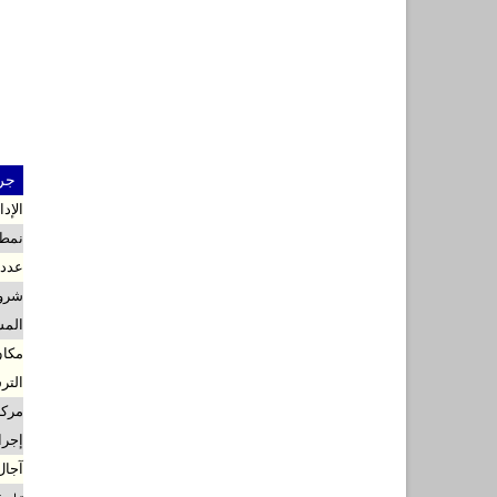
جرا
الإد
نمط 
عدد 
شروط
المس
مكان
التر
مركز
إجرا
آجال