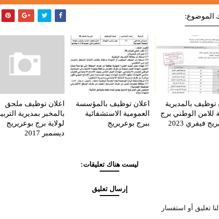
 الموضوع:
 توظيف بالمديرية
اعلان توظيف بالمؤسسة
اعلان توظيف ملحق
ة للامن الوطني برج
العمومية الاستشفائية
بالمخبر بمديرية التربية
يج فيفري 2023
ببرج بوعريريج
لولاية برج بوعريريج
ديسمبر 2017
ليست هناك تعليقات:
إرسال تعليق
نا تعليق أو استفسار