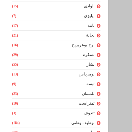
الوادي
(15)
ايليزي
(7)
باتنة
(17)
بجاية
(21)
برج بوعريريج
(16)
بسكرة
(29)
بشار
(55)
بومرداس
(13)
تبسة
(9)
تلمسان
(23)
تمنراست
(10)
تندوف
(3)
توظيف وطني
(184)