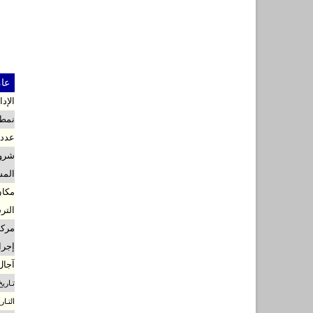
عام
الإد
نمط 
عدد 
شروط
المس
مكان
التر
مركز
إجرا
آجال
تـاري
التـا