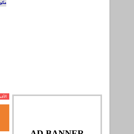
مكون
الأق
AD BANNER