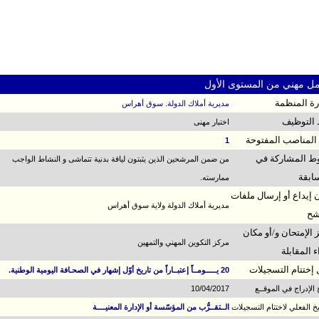
ل مهني من المستوى الأول
ارة المنظمة
مديرية أملاك الدولة. سوق أهراس
التوظيف
اختبار مهنى
المناصب المفتوحة
1
 المشاركة في
من ضمن المرشحين الذين يثبتون لياقة بدنية تتماشى و النشاط الواجب
ابقة
ممارسته.
 إيداع أو إرسال ملفات
مديرية أملاك الدولة ولاية سوق أهراس
شح
 الإمتحان و/أو مكان
مركز التكوين المهني والتمهين
ء المقابلة
 إختتام التسجيلات
20 يـــــومــاً إعتبــاراً من تاريخ أوّل إشهار في الصحـافة اليومية الوطنية.
خ الإدراج في الموقــع
10/04/2017
ريخ الفعلي لاختتام التسجيلات
الــتقــرُّب من المؤسّسة أو الإدارة المعنيــــة