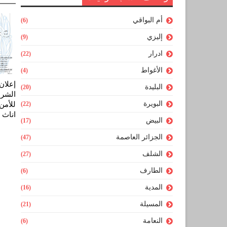
أم البواقي
(6)
إليزي
(9)
ادرار
(22)
الأغواط
(4)
إعلا
البليدة
(20)
الشرط
البويرة
(22)
للأمن
اناث 2014
البيض
(17)
الجزائر العاصمة
(47)
الشلف
(27)
الطارف
(6)
المدية
(16)
المسيلة
(21)
النعامة
(6)