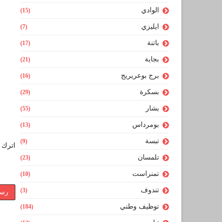
الوادي
(15)
ايليزي
(7)
باتنة
(17)
بجاية
(21)
برج بوعريريج
(16)
بسكرة
(29)
بشار
(55)
بومرداس
(13)
تبسة
(9)
اترك ل
تلمسان
(23)
تمنراست
(10)
تندوف
(3)
رسا
توظيف وطني
(184)