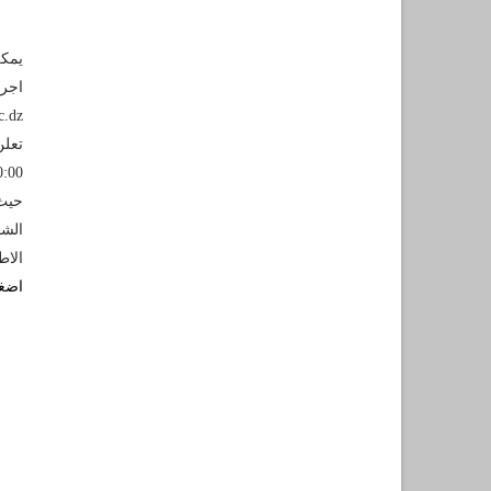
c.dz
0:00
الش
الاطل
اضغط