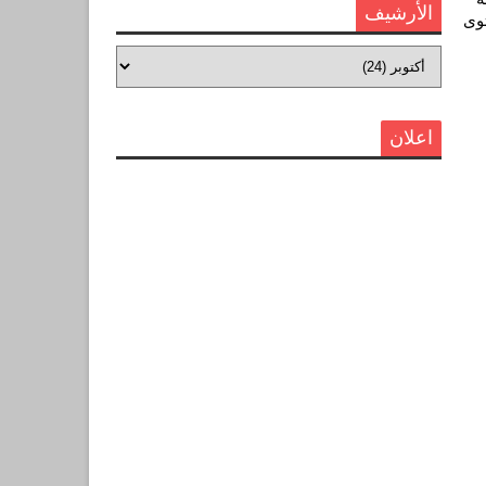
الأرشيف
وى
اعلان