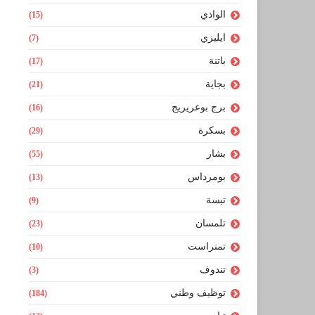
الوادي
(15)
ايليزي
(7)
باتنة
(17)
بجاية
(21)
برج بوعريريج
(16)
بسكرة
(29)
بشار
(55)
بومرداس
(13)
تبسة
(9)
تلمسان
(23)
تمنراست
(10)
تندوف
(3)
توظيف وطني
(184)