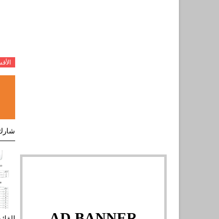
الأق
شارك
AD BANNER
القائ