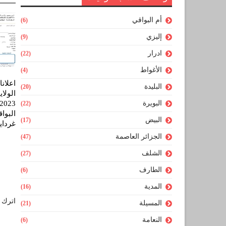
أم البواقي
(6)
إليزي
(9)
ادرار
(22)
الأغواط
(4)
اعلان
البليدة
(20)
الولا
البويرة
(22)
البوا
البيض
(17)
غرداي
الجزائر العاصمة
(47)
الشلف
(27)
الطارف
(6)
المدية
(16)
اترك ل
المسيلة
(21)
النعامة
(6)