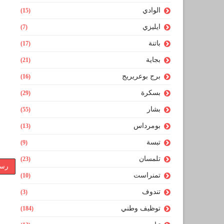
الوادي
(15)
ايليزي
(7)
باتنة
(17)
بجاية
(21)
برج بوعريريج
(16)
بسكرة
(29)
بشار
(55)
بومرداس
(13)
تبسة
(9)
تلمسان
(23)
رسا
تمنراست
(10)
تندوف
(3)
توظيف وطني
(184)