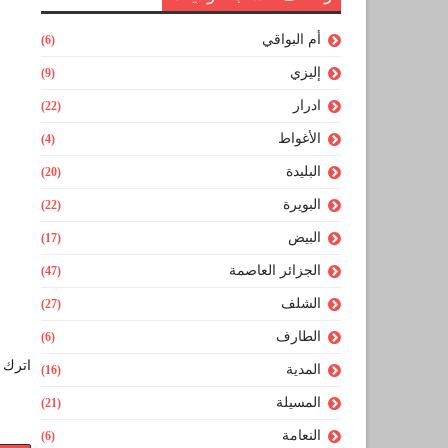
أم البواقي
(6)
إليزي
(9)
ادرار
(22)
الأغواط
(4)
البليدة
(20)
البويرة
(22)
البيض
(17)
الجزائر العاصمة
(47)
الشلف
(27)
الطارف
(6)
اترك ل
المدية
(16)
المسيلة
(21)
النعامة
(6)