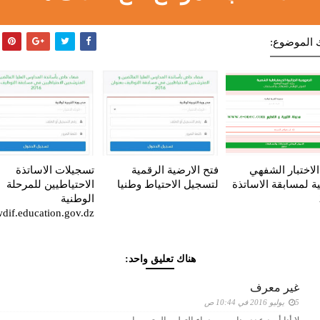
 الموضوع:
الاختبار الشفهي
فتح الارضية الرقمية
تسجيلات الاساتذة
ية لمسابقة الاساتذة
لتسجيل الاحتياط وطنيا
الاحتياطيين للمرحلة
الوطنية
wdif.education.gov.dz
هناك تعليق واحد:
غير معرف
5 يوليو 2016 في 10:44 ص