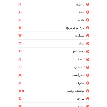
ايليزي
(7)
باتنة
(17)
بجاية
(21)
برج بوعريريج
(16)
بسكرة
(29)
بشار
(55)
بومرداس
(13)
تبسة
(9)
تلمسان
(23)
تمنراست
(10)
تندوف
(3)
توظيف وطني
(184)
تيارت
(12)
تيبازة
(16)