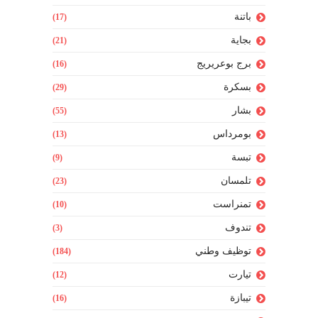
باتنة
(17)
بجاية
(21)
برج بوعريريج
(16)
بسكرة
(29)
بشار
(55)
بومرداس
(13)
تبسة
(9)
تلمسان
(23)
تمنراست
(10)
تندوف
(3)
توظيف وطني
(184)
تيارت
(12)
تيبازة
(16)