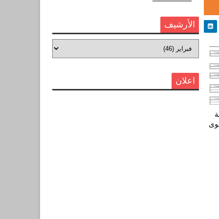
الأرشيف
اعلان
ة
وى