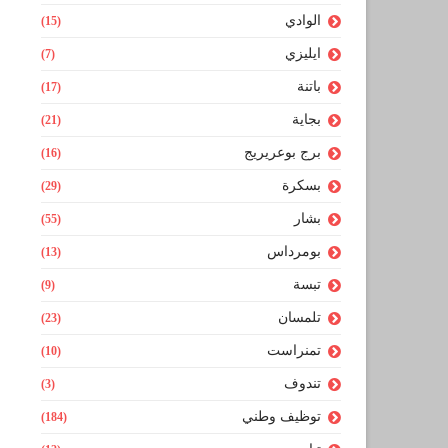
الوادي
(15)
ايليزي
(7)
باتنة
(17)
بجاية
(21)
برج بوعريريج
(16)
بسكرة
(29)
بشار
(55)
بومرداس
(13)
تبسة
(9)
تلمسان
(23)
تمنراست
(10)
تندوف
(3)
توظيف وطني
(184)