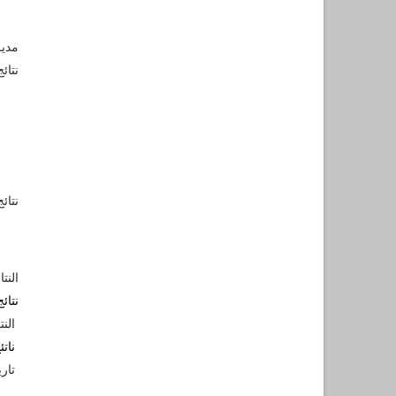
مدير
نتائ
نتائ
النت
نتائ
النت
ناتئ
تاريخ ا