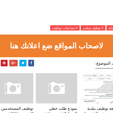
سام
# توظيف وطني
# مسابقات توظيف
لاصحاب المواقع ضع اعلانك هنا
 الموضوع:
ة توظيف ببلدية
نموذج طلب خطي
توظيف المستخدمين