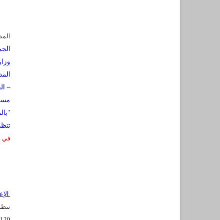
المد
الجم
وزار
الجزائر –
مساب
بالمدرسة الوطنية للإدارة " مولاي أحمد مدغري"
تنظم
في ا
الإع
تنظم
120 تلميذ. الامتحانات الكتابية سيتم إجراءها أيام 2 و3 و4 أفريل 2015.