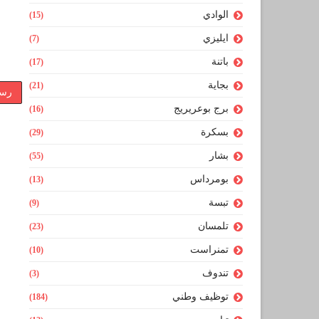
الوادي
(15)
ايليزي
(7)
باتنة
(17)
بجاية
(21)
رسا
برج بوعريريج
(16)
بسكرة
(29)
بشار
(55)
بومرداس
(13)
تبسة
(9)
تلمسان
(23)
تمنراست
(10)
تندوف
(3)
توظيف وطني
(184)