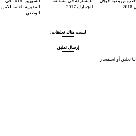
دروش ولاية جيجل
للمشاركة في مسابقة
الشبهيين 2016 في
20
الجمارك 2017
المديرية العامة للامن
الوطني
ليست هناك تعليقات:
إرسال تعليق
نا تعليق أو استفسار