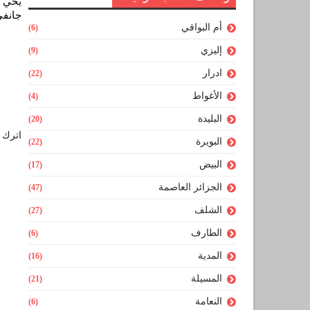
يحي خ
جانفي 18
أم البواقي
(6)
إليزي
(9)
ادرار
(22)
الأغواط
(4)
البليدة
(20)
اترك ل
البويرة
(22)
البيض
(17)
الجزائر العاصمة
(47)
الشلف
(27)
الطارف
(6)
المدية
(16)
المسيلة
(21)
النعامة
(6)